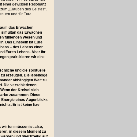
mit einer gewissen Resonanz
e zum „Glauben des Geistes“,
trauen und für Eure
-Baum das Erwachen
ch simultan das Erwachen
llen fühlenden Wesen und
n. Das Einssein ist Eure
Lebens – des Lebens einer
und Eures Lebens. Aber Ihr
gen praktizieren wir eine
chliche und die spirituelle
 zu erzeugen. Die lebendige
inander abhängigen Welt zu
el. Die verschiedenen
 Wenn der Kreisel sich
r Farbe zusammen. Diese
t-Energie eines Augenblicks
ichts. Er ist keine fixe
 wir tun müssen ist also,
eren, in diesem Moment zu
 werden und gleichzeitig auf