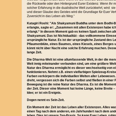
die Rückseite oder den Hintergrund Eurer Existenz. Wenn Ihr 
solcher Erfahrung in die dualistische Welt zurückkehrt, wird si
und dieser Glaube des Geistes wird die Grundlage für Euer Ver
Zuversicht in das Leben als Weg.“
Katagiri Roshi: "Als Shakyamuni Buddha unter dem Bodhi
erlangte, sagte er: „Zusammen mit allen Existenzen habe i
erlangt.“ In diesem Moment gab es keinen Spalt zwischen a
Shakyamuni. Das ist Nichtdualität - das vollkommene Einssei
ursprüngliche Natur. Es ist der ursprüngliche Zustand des 
Pflaumenblüte, eines Baumes, eines Kiesels, eines Berges 
könnt nicht über Nacht eine solche Erfahrung machen. Deswe
lange Zeit.
Die Dharma-Welt ist eine allumfassende Welt, in der die mens
Welt innig miteinander verbunden sind, um eine größere Welt
Natur des Dharma ermöglicht es dieser wechselseitig von e
funktionieren. Nehmt z.B. einen vielfarbigen Spielzeug-Kreis
Farben verkörpern die individuellen Welten aller Lebewesen.
dreht, vergessen sich die Farben selbst und fließen in eine
Bewegung ist die reine Natur des Dharma. Es ist die Momen
der Zeit. Dieser eine Moment hat keine Länge, keine Breite – n
Idee; er ist ein Ereignis.
Dogen nennt es Sein-Zeit.
Ein Moment der Zeit ist das Leben aller Existenzen. Alles was
einen Tag nach dem anderen, ein Jahrhundert nach dem and
leben. Dies ist unsere Zen-Praxis. So kann Euer Leben ruhig