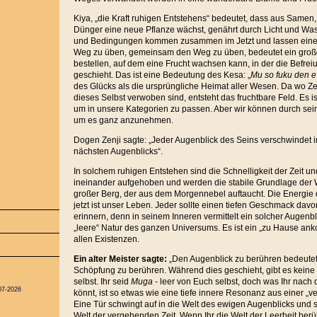
Kiya, „die Kraft ruhigen Entstehens“ bedeutet, dass aus Same
Dünger eine neue Pflanze wächst, genährt durch Licht und Wa
und Bedingungen kommen zusammen im Jetzt und lassen eine 
Weg zu üben, gemeinsam den Weg zu üben, bedeutet ein groß
bestellen, auf dem eine Frucht wachsen kann, in der die Befrei
geschieht. Das ist eine Bedeutung des Kesa: „
Mu so fuku den e
des Glücks als die ursprüngliche Heimat aller Wesen. Da wo Ze
dieses Selbst verwoben sind, entsteht das fruchtbare Feld. Es is
um in unsere Kategorien zu passen. Aber wir können durch sei
um es ganz anzunehmen.
Dogen Zenji sagte: „Jeder Augenblick des Seins verschwindet 
nächsten Augenblicks“.
In solchem ruhigen Entstehen sind die Schnelligkeit der Zeit u
ineinander aufgehoben und werden die stabile Grundlage der 
großer Berg, der aus dem Morgennebel auftaucht. Die Energie
jetzt ist unser Leben. Jeder sollte einen tiefen Geschmack davon
erinnern, denn in seinem Inneren vermittelt ein solcher Augenblic
„leere“ Natur des ganzen Universums. Es ist ein „zu Hause a
allen Existenzen.
Ein alter Meister sagte:
„Den Augenblick zu berühren bedeutet, 
Schöpfung zu berühren. Während dies geschieht, gibt es kei
selbst. Ihr seid
Muga
- leer von Euch selbst, doch was Ihr nac
07-2026
könnt, ist so etwas wie eine tiefe innere Resonanz aus einer „ve
Eine Tür schwingt auf in die Welt des ewigen Augenblicks und s
Welt der vergehenden Zeit. Wenn Ihr die Welt der Leerheit berüh