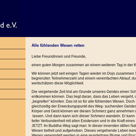
Alle fühlenden Wesen retten
Liebe Freundinnen und Freunde,
einen guten Morgen zusammen an einem weiteren Tag in der fl
Wir können jetzt seit einigen Tagen wieder im Dojo zusammen
begrenzten Teilnehmerzahl und einem vereinfachten Ablauf, doc
wertschätzen diese Möglichkeit.
Die vergehende Zeit löst am Grunde unseres Geistes einen Sch
entkommen können. Das liegt daran, dass das Leben vergeht, 
„begreifen“ könnten. Das ist so für alle fühlenden Wesen. Doch
gleichzeitig der Erweckungspunkt des Weg- suchenden Geistes.
Körper und Geist können wir diesen Schmerz ganz annehmen u
lassen. Und dann kann sich dieser Schmerz wandeln. Er kann s
tiefer Verbundenheit mit allen Existenzen und in die Kraft eine
JETZT. Im Buddha-Weg sagt man: In dieser innersten stillen Nat
Wesen befreit und aufgehoben. Dieses vergehende Leben kan
Weges verwandelt werden in eine wunderbare Blume und Fruc