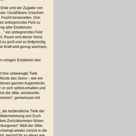
n, Erde und der Zugabe von
sser. Unzählbare Ursachen
Frucht heranreifen. Den
es unbegrenztes Feld zu
ung aller Existenzen
...“ ein unbegrenztes Feld
it, Raum und dieser Geist,
t zu groß und zu tiefgründig,
ne Kraft weit genug wachsen,
im ruhigen Entstehen des
nd ihre unbewegte Tiefe
Würde des Seins – wie ein
 dieses ganzen Augenblicks
 in sich selbst erhalten und
k die stille, würdevolle,
nkommen“, gemeinsam mit
die letztendliche Tiefe der
ne Wahrnehmung von Euch
h dem Zurückkommen fühlen
rborgenen“ Welt der Stille.
chwingt wieder zurück in die
rt, berührt Ihr so etwas wie