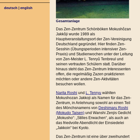
deutsch
|
english
Gesamtanlage
Das Zen-Zentrum Schönböken Mokushôzan
Jakkôji wurde 1989 als
Hauptveranstaltungsort der Zen-Vereinigung
Deutschland gegründet. Hier finden Zen-
Sesshin (Übungsperioden intensiver Zen-
Praxis) und Studienwochen unter der Leitung
von Zen-Meister L. Tenryû Tenbreul und
seinen vertrauten Schülern statt. Darüber
hinaus steht das Zen-Zentrum Interessenten
offen, die regelmäßig Zazen praktizieren
möchten oder andere Zen-Aktivitäten
besuchen wollen.
Narita Roshi
und
L. Tenryu
wählten
Mokushozan Jakkoji als Namen für das Zen-
Zentrum, in Anlehnung sowohl an einen Teil
des Mönchsnamens von
Deshimaru Roshi
(Mokudo Taisen)
und Wanshi Zenjis Gedicht
„Mokusho“: „Stilles Erwachen“, als auch an
das friedvolle Abendlicht der Einsiedelei
„Jakkoin“ bei Kyoto.
Das Zen-Zentrum ist eine über zweihundert