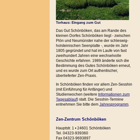
Torhaus: Eingang zum Gut
Das Gut Schönböken, das am Rande des
kleinen Dorfes Schönböken liegt - zwischen
Plön und Neumünster nahe der schleswig-
holsteinischen Seenplatte -, wurde im Jahr
1805 gegründet und hat im Laufe von fast
zweihundert Jahren eine wechselvolle
Geschichte erfahren. 1989 änderte sich die
Bestimmung des Gutes Schönböken erneut,
und es wurde zum Ort authentischer,
überlieferter Zen-Praxis.
In Schönböken finden vor allem Zen-Sesshin
(mit Einführung für Anfänger) und
Studienwochen (weitere
Informationen zum
Tagesablauf
) statt. Die Sesshin-Termine
entnehmen Sie bitte dem
Jahresprogramm
.
Zen-Zentrum Schönböken
Hauptstr. 1 • 24601 Schönböken
Tel. 04323-939360
Fax 04323-9693897