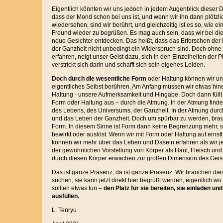
Eigentlich könnten wir uns jedoch in jedem Augenblick dieser
dass der Mond schon bei uns ist, und wenn wir ihn dann plötz
wiedersehen, sind wir berührt, und gleichzeitig ist es so, wie ei
Freund wieder zu begrüßen. Es mag auch sein, dass wir bei di
neue Gesichter entdecken. Das heißt, dass das Erforschen d
der Ganzheit nicht unbedingt ein Widerspruch sind. Doch ohne 
erfahren, neigt unser Geist dazu, sich in den Einzelheiten der
verstrickt sich darin und schafft sich sein eigenes Leiden.
Doch durch die wesentliche Form
oder Haltung können wir un
eigentliches Selbst berühren. Am Anfang müssen wir etwas hin
Haltung - unsere Aufmerksamkeit und Hingabe. Doch dann füllt
Form oder Haltung aus – durch die Atmung. In der Atmung findet si
des Lebens, des Universums, der Ganzheit. In der Atmung dur
und das Leben der Ganzheit. Doch um spürbar zu werden, brauc
Form. In diesem Sinne ist Form dann keine Begrenzung mehr, so
bewirkt oder auslöst. Wenn wir mit Form oder Haltung auf erns
können wir mehr über das Leben und Dasein erfahren als wir j
der gewöhnlichen Vorstellung von Körper als Haut, Fleisch und
durch diesen Körper erwachen zur großen Dimension des Geis
Das ist ganze Präsenz, da ist ganze Präsenz. Wir brauchen die
suchen, sie kann jetzt direkt hier begrüßt werden, eigentlich wo
sollten etwas tun –
den Platz für sie bereiten, sie einladen und
ausfüllen.
L. Tenryu