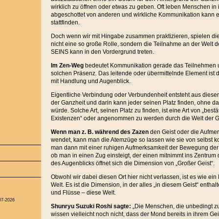
wirklich zu öffnen oder etwas zu geben. Oft leben Menschen in 
abgeschottet von anderen und wirkliche Kommunikation kann ei
stattfinden.
Doch wenn wir mit Hingabe zusammen praktizieren, spielen di
nicht eine so große Rolle, sondern die Teilnahme an der Welt d
SEINS kann in den Vordergrund treten.
Im Zen-Weg
bedeutet Kommunikation gerade das Teilnehmen u
solchen Präsenz. Das leitende oder übermittelnde Element ist d
mit Handlung und Augenblick.
Eigentliche Verbindung oder Verbundenheit entsteht aus diese
der Ganzheit und darin kann jeder seinen Platz finden, ohne 
würde. Solche Art, seinen Platz zu finden, ist eine Art von „best
Existenzen“ oder angenommen zu werden durch die Welt der G
Wenn man z. B. während des Zazen
den Geist oder die Aufme
wendet, kann man die Atemzüge so lassen wie sie von selbs
man dann mit einer ruhigen Aufmerksamkeit der Bewegung der At
ob man in einen Zug einsteigt, der einen mitnimmt ins Zentrum
des Augenblicks öffnet sich die Dimension von „Großer Geist“.
Obwohl wir dabei diesen Ort hier nicht verlassen, ist es wie ei
Welt. Es ist die Dimension, in der alles „in diesem Geist“ enthal
und Flüsse – diese Welt.
07-2026
Shunryu Suzuki Roshi sagte:
„Die Menschen, die unbedingt z
wissen vielleicht noch nicht, dass der Mond bereits in ihrem Geis