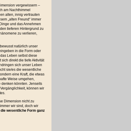
 Dimension vergewissern –
lich am Nachthimmel
nen alten, innig vertrauten
esem „alten Freund“ immer
er Dinge und das Annehmen
den tieferen Hintergrund zu
 Phänomene zu verlieren,
bewusst natürlich unser
eingeben in die Form oder
 das Leben selbst diese
ch direkt die tiefe Aktivität
chdringen sich unser Leben
ht sie/es die wesentliche
ndern eine Kraft, die etwas
thafte Weise umgehen,
e denken könnten. Jenseits
 Vergänglichkeit, können wir
tes.
se Dimension nicht zu
 immer wir sind, doch wir
die wesentliche Form ganz