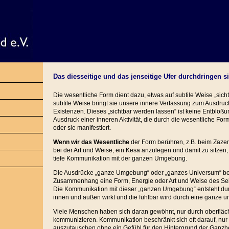
Das diesseitige und das jenseitige Ufer durchdringen s
Die wesentliche Form dient dazu, etwas auf subtile Weise „sich
subtile Weise bringt sie unsere innere Verfassung zum Ausdruc
Existenzen. Dieses „sichtbar werden lassen“ ist keine Entblöß
Ausdruck einer inneren Aktivität, die durch die wesentliche For
oder sie manifestiert.
Wenn wir das Wesentliche
der Form berühren, z.B. beim Zaze
bei der Art und Weise, ein Kesa anzulegen und damit zu sitzen, 
tiefe Kommunikation mit der ganzen Umgebung.
Die Ausdrücke „ganze Umgebung“ oder „ganzes Universum“ be
Zusammenhang eine Form, Energie oder Art und Weise des Se
Die Kommunikation mit dieser „ganzen Umgebung“ entsteht dur
innen und außen wirkt und die fühlbar wird durch eine ganze un
Viele Menschen haben sich daran gewöhnt, nur durch oberfläc
kommunizieren. Kommunikation beschränkt sich oft darauf, nur
auszutauschen ohne ein Gefühl für den Hintergrund der Ganzhe