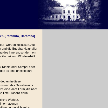
ich (Paramita, Haramita)
tbar“ werden zu lassen. Auf
k und die Buddha-Natur aller
ung des Inneren, sondern ein
m Klarheit und Würde erhält
n, Kinhin oder Sampai oder
gibt es eine unmittelbare,
deuten in diesem
ins und des Gewahrseins.
ch eine klare Form, die nach
d tiefe Präsenz darin.
hliche Worte zu
 Informationen
it und ohne sich selbst