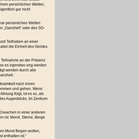
ihren persönlichen Welten,
gentlich gar nicht
ese persönlichen Welten
er „Ganzheit“ oder des SO-
nd Teilhaben an einer
abei die Einheit des Geistes
r Teilnahme an der Präsenz
dass es irgendwo eng werden
ätigt werden durch alle
anzheit.
rksamkeit nach innen
t kommen und gehen. Wenn
mung folgt, ist es so, als
 des Augenblicks. Im Zentrum
n Erwachen in einer anderen
ten ist: Mond, Sterne, Berge
um Mond fliegen wollen,
t enthalten ist.“