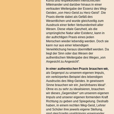
Kunst und respektvollem menschlichen
Miteinander und darüber hinaus in einer
vertrauten Weitergabe der Essenz des Weg-
Geistes „von Herz-Geist zu Herz-Geist“. Die
Praxis diente dabei als Gefäß des
Wesentlichen und wurde gleichzeitig zum
Ausdruck einer tiefen Verbundenheit aller
Wesen. Diese vitale Ganzheit, als die
ursprüngliche Natur aller Existenz, kann in
der aufrichtigen Praxis eines jeden
Menschen wieder lebendig werden. Doch sie
kann nur aus einer lebendigen
Verwirklichung heraus übermittelt werden. Da
liegt der Sinn oder das Wesen der
authentischen Weitergabe des Weges „von
Angesicht zu Angesicht“.
In einer authentischen Praxis brauchen
wir,
als Gegenpol zu unserem eigenen Impuls,
ein verkörpertes Beispiel des lebendigen
Ausdrucks des Weg-Geistes. In gewissem
Sinne brauchen wir ein „berührbares Ideal“.
Ohne es zu sehr zu idealisieren, brauchen
wir dieses „Gegenüber“ um unserem eigenen
Impuls und unserer eigenen formenden Kraft
Richtung zu geben und Spiegelung. Deshalb
haben, in einem rechten Weg-Geist, Lehrer
und Schüler ihre jeweils eigene Stellung,
sind gleichzeitig unabhängig voneinander