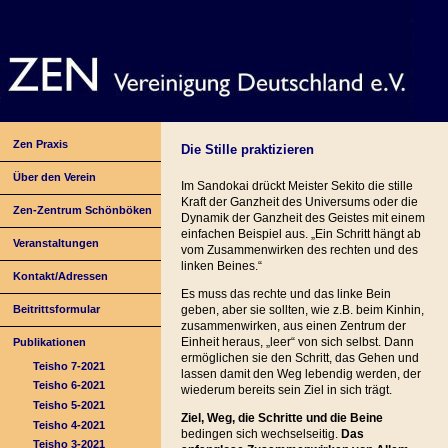
Zen Praxis
Die Stille praktizieren
Über den Verein
Im Sandokai drückt Meister Sekito die stille
Kraft der Ganzheit des Universums oder die
Zen-Zentrum Schönböken
Dynamik der Ganzheit des Geistes mit einem
einfachen Beispiel aus. „Ein Schritt hängt ab
Veranstaltungen
vom Zusammenwirken des rechten und des
linken Beines.“
Kontakt/Adressen
Es muss das rechte und das linke Bein
Beitrittsformular
geben, aber sie sollten, wie z.B. beim Kinhin,
zusammenwirken, aus einen Zentrum der
Einheit heraus, „leer“ von sich selbst. Dann
Publikationen
ermöglichen sie den Schritt, das Gehen und
Teisho 7-2021
lassen damit den Weg lebendig werden, der
Teisho 6-2021
wiederum bereits sein Ziel in sich trägt.
Teisho 5-2021
Ziel, Weg, die Schritte und die Beine
Teisho 4-2021
bedingen sich wechselseitig.
Das
Teisho 3-2021