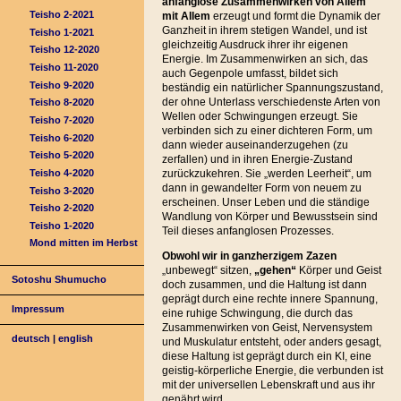
anfanglose Zusammenwirken von Allem
Teisho 2-2021
mit Allem
erzeugt und formt die Dynamik der
Ganzheit in ihrem stetigen Wandel, und ist
Teisho 1-2021
gleichzeitig Ausdruck ihrer ihr eigenen
Teisho 12-2020
Energie. Im Zusammenwirken an sich, das
Teisho 11-2020
auch Gegenpole umfasst, bildet sich
Teisho 9-2020
beständig ein natürlicher Spannungszustand,
der ohne Unterlass verschiedenste Arten von
Teisho 8-2020
Wellen oder Schwingungen erzeugt. Sie
Teisho 7-2020
verbinden sich zu einer dichteren Form, um
Teisho 6-2020
dann wieder auseinanderzugehen (zu
Teisho 5-2020
zerfallen) und in ihren Energie-Zustand
Teisho 4-2020
zurückzukehren. Sie „werden Leerheit“, um
dann in gewandelter Form von neuem zu
Teisho 3-2020
erscheinen. Unser Leben und die ständige
Teisho 2-2020
Wandlung von Körper und Bewusstsein sind
Teisho 1-2020
Teil dieses anfanglosen Prozesses.
Mond mitten im Herbst
Obwohl wir in ganzherzigem Zazen
„unbewegt“ sitzen,
„gehen“
Körper und Geist
Sotoshu Shumucho
doch zusammen, und die Haltung ist dann
geprägt durch eine rechte innere Spannung,
Impressum
eine ruhige Schwingung, die durch das
Zusammenwirken von Geist, Nervensystem
deutsch
|
english
und Muskulatur entsteht, oder anders gesagt,
diese Haltung ist geprägt durch ein KI, eine
geistig-körperliche Energie, die verbunden ist
mit der universellen Lebenskraft und aus ihr
genährt wird.