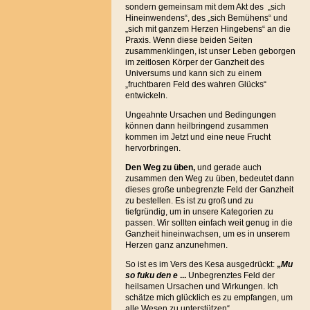
sondern gemeinsam mit dem Akt des „sich
Hineinwendens“, des „sich Bemühens“ und
„sich mit ganzem Herzen Hingebens“ an die
Praxis. Wenn diese beiden Seiten
zusammenklingen, ist unser Leben geborgen
im zeitlosen Körper der Ganzheit des
Universums und kann sich zu einem
„fruchtbaren Feld des wahren Glücks“
entwickeln.
Ungeahnte Ursachen und Bedingungen
können dann heilbringend zusammen
kommen im Jetzt und eine neue Frucht
hervorbringen.
Den Weg zu üben,
und gerade auch
zusammen den Weg zu üben, bedeutet dann
dieses große unbegrenzte Feld der Ganzheit
zu bestellen. Es ist zu groß und zu
tiefgründig, um in unsere Kategorien zu
passen. Wir sollten einfach weit genug in die
Ganzheit hineinwachsen, um es in unserem
Herzen ganz anzunehmen.
So ist es im Vers des Kesa ausgedrückt:
„
Mu
so fuku den e
...
Unbegrenztes Feld der
heilsamen Ursachen und Wirkungen. Ich
schätze mich glücklich es zu empfangen, um
alle Wesen zu unterstützen“.