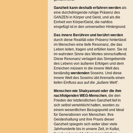
Ganzheit kann deshalb erfahren werden
als
eine durchdringende ruhige Präsenz des
GANZEN in Körper und Geist, und als die
Einheit von Körper/Geist, die nahtlos
eingefügt ist in den universellen Hintergrund.
Das innere Berühren und berührt
werden
durch diese Realität oder Präsenz hinterlässt
im Menschen eine tiefe Resonanz, die das
Leben leiten, tragen und erfüllen kann. Sie ist
im wahrsten Sinne des Wortes sinnschaffend.
Diese Resonanz verlagert das Sinngebende
des Lebens von äußeren Erfolgen und dem
Erreichen müssen in die innere Welt des
beständig
werdenden
Soseins. Und diese
innere Welt des Soseins übt ihrerseits einen
tiefen Einfluss aus auf die „äußere Welt“.
Menschen wie Shakyamuni oder die ihm
nachfolgenden WEG-Menschen
, die den
Frieden der letztendlichen Ganzheit tief in
sich selbst verwirklicht hatten, wurden zu
einem wesentlichen Bezugspunkt und Ideal
für Generationen von Menschen. Ihre
Geisteshaltung und ihre Praxis dieser
Ganzheit spiegeln sich wider über viele
Jahrhunderte bis in unsere Zeit, in Kultur,