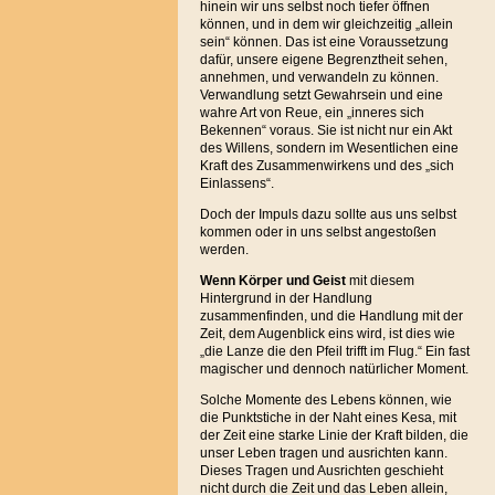
hinein wir uns selbst noch tiefer öffnen
können, und in dem wir gleichzeitig „allein
sein“ können. Das ist eine Voraussetzung
dafür, unsere eigene Begrenztheit sehen,
annehmen, und verwandeln zu können.
Verwandlung setzt Gewahrsein und eine
wahre Art von Reue, ein „inneres sich
Bekennen“ voraus. Sie ist nicht nur ein Akt
des Willens, sondern im Wesentlichen eine
Kraft des Zusammenwirkens und des „sich
Einlassens“.
Doch der Impuls dazu sollte aus uns selbst
kommen oder in uns selbst angestoßen
werden.
Wenn Körper und Geist
mit diesem
Hintergrund in der Handlung
zusammenfinden, und die Handlung mit der
Zeit, dem Augenblick eins wird, ist dies wie
„die Lanze die den Pfeil trifft im Flug.“ Ein fast
magischer und dennoch natürlicher Moment.
Solche Momente des Lebens können, wie
die Punktstiche in der Naht eines Kesa, mit
der Zeit eine starke Linie der Kraft bilden, die
unser Leben tragen und ausrichten kann.
Dieses Tragen und Ausrichten geschieht
nicht durch die Zeit und das Leben allein,