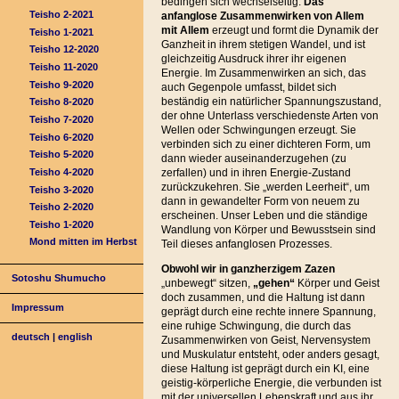
bedingen sich wechselseitig.
Das
Teisho 2-2021
anfanglose Zusammenwirken von Allem
mit Allem
erzeugt und formt die Dynamik der
Teisho 1-2021
Ganzheit in ihrem stetigen Wandel, und ist
Teisho 12-2020
gleichzeitig Ausdruck ihrer ihr eigenen
Teisho 11-2020
Energie. Im Zusammenwirken an sich, das
Teisho 9-2020
auch Gegenpole umfasst, bildet sich
beständig ein natürlicher Spannungszustand,
Teisho 8-2020
der ohne Unterlass verschiedenste Arten von
Teisho 7-2020
Wellen oder Schwingungen erzeugt. Sie
Teisho 6-2020
verbinden sich zu einer dichteren Form, um
Teisho 5-2020
dann wieder auseinanderzugehen (zu
Teisho 4-2020
zerfallen) und in ihren Energie-Zustand
zurückzukehren. Sie „werden Leerheit“, um
Teisho 3-2020
dann in gewandelter Form von neuem zu
Teisho 2-2020
erscheinen. Unser Leben und die ständige
Teisho 1-2020
Wandlung von Körper und Bewusstsein sind
Mond mitten im Herbst
Teil dieses anfanglosen Prozesses.
Obwohl wir in ganzherzigem Zazen
Sotoshu Shumucho
„unbewegt“ sitzen,
„gehen“
Körper und Geist
doch zusammen, und die Haltung ist dann
Impressum
geprägt durch eine rechte innere Spannung,
eine ruhige Schwingung, die durch das
deutsch
|
english
Zusammenwirken von Geist, Nervensystem
und Muskulatur entsteht, oder anders gesagt,
diese Haltung ist geprägt durch ein KI, eine
geistig-körperliche Energie, die verbunden ist
mit der universellen Lebenskraft und aus ihr