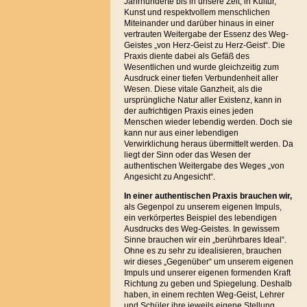
Jahrhunderte bis in unsere Zeit, in Kultur,
Kunst und respektvollem menschlichen
Miteinander und darüber hinaus in einer
vertrauten Weitergabe der Essenz des Weg-
Geistes „von Herz-Geist zu Herz-Geist“. Die
Praxis diente dabei als Gefäß des
Wesentlichen und wurde gleichzeitig zum
Ausdruck einer tiefen Verbundenheit aller
Wesen. Diese vitale Ganzheit, als die
ursprüngliche Natur aller Existenz, kann in
der aufrichtigen Praxis eines jeden
Menschen wieder lebendig werden. Doch sie
kann nur aus einer lebendigen
Verwirklichung heraus übermittelt werden. Da
liegt der Sinn oder das Wesen der
authentischen Weitergabe des Weges „von
Angesicht zu Angesicht“.
In einer authentischen Praxis brauchen
wir,
als Gegenpol zu unserem eigenen Impuls,
ein verkörpertes Beispiel des lebendigen
Ausdrucks des Weg-Geistes. In gewissem
Sinne brauchen wir ein „berührbares Ideal“.
Ohne es zu sehr zu idealisieren, brauchen
wir dieses „Gegenüber“ um unserem eigenen
Impuls und unserer eigenen formenden Kraft
Richtung zu geben und Spiegelung. Deshalb
haben, in einem rechten Weg-Geist, Lehrer
und Schüler ihre jeweils eigene Stellung,