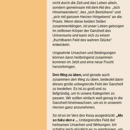
nicht durch die Zeit und das Leben allein,
sondern gemeinsam mit dem Akt des „sich
Hineinwendens“, des „sich Bemühens“ und
„sich mit ganzem Herzen Hingebens“ an die
Praxis. Wenn diese beiden Seiten
zusammenklingen, ist unser Leben geborgen
im zeitlosen Körper der Ganzheit des
Universums und kann sich zu einem
„fruchtbaren Feld des wahren Glücks“
entwickeln.
Ungeahnte Ursachen und Bedingungen
können dann heilbringend zusammen
kommen im Jetzt und eine neue Frucht
hervorbringen.
Den Weg zu üben,
und gerade auch
zusammen den Weg zu üben, bedeutet dann
dieses große unbegrenzte Feld der Ganzheit
zu bestellen. Es ist zu groß und zu
tiefgründig, um in unsere Kategorien zu
passen. Wir sollten einfach weit genug in die
Ganzheit hineinwachsen, um es in unserem
Herzen ganz anzunehmen.
So ist es im Vers des Kesa ausgedrückt:
„
Mu
so fuku den e
...
Unbegrenztes Feld der
heilsamen Ursachen und Wirkungen. Ich
schätze mich glücklich es zu empfangen, um