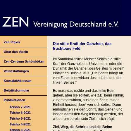
Zen Praxis
Die stille Kraft der Ganzheit, das
fruchtbare Feld
Über den Verein
Im Sandokai drückt Meister Sekito die stille
Zen-Zentrum Schönböken
Kraft der Ganzheit des Universums oder die
Dynamik der Ganzheit des Geistes mit einem
Veranstaltungen
einfachen Beispiel aus. „Ein Schritt hängt ab
vom Zusammenwirken des rechten und des
Kontakt/Adressen
linken Beines.“
Beitrittsformular
Es muss das rechte und das linke Bein
geben, aber sie sollten, wie z.B. beim Kinhin,
zusammenwirken, aus einen Zentrum der
Publikationen
Einheit heraus, „leer“ von sich selbst. Dann
Teisho 7-2021
ermöglichen sie den Schritt, das Gehen und
Teisho 6-2021
lassen damit den Weg lebendig werden, der
Teisho 5-2021
wiederum bereits sein Ziel in sich trägt.
Teisho 4-2021
Ziel, Weg, die Schritte und die Beine
Teisho 3-2021