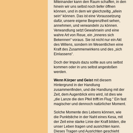
Miteinander kann den Raum schaffen, in den
hinein wir uns selbst noch tiefer öffnen
können, und in dem wir gleichzeitig „allein
sein“ können. Das ist eine Voraussetzung
dafür, unsere eigene Begrenztheit sehen,
annehmen, und verwandeln zu können.
Verwandlung setzt Gewahrsein und eine
wahre Art von Reue, ein „inneres sich
Bekennen“ voraus. Sie ist nicht nur ein Akt
des Willens, sondern im Wesentlichen eine
Kraft des Zusammenwirkens und des „sich
Einlassens“.
Doch der Impuls dazu sollte aus uns selbst
kommen oder in uns selbst angestoßen
werden.
Wenn Körper und Geist
mit diesem
Hintergrund in der Handlung
zusammenfinden, und die Handlung mit der
Zeit, dem Augenblick eins wird, ist dies wie
„die Lanze die den Pfeil trifft im Flug.“ Ein fast
magischer und dennoch natürlicher Moment.
Solche Momente des Lebens können, wie
die Punktstiche in der Naht eines Kesa, mit
der Zeit eine starke Linie der Kraft bilden, die
unser Leben tragen und ausrichten kann.
Dieses Tragen und Ausrichten geschieht