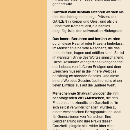
genährt wird.
Ganzheit kann deshalb erfahren werden
als
eine durchdringende ruhige Präsenz des
GANZEN in Körper und Geist, und als die
Einheit von Körper/Geist, die nahtlos
eingefügt ist in den universellen Hintergrund.
Das innere Berühren und berührt
werden
durch diese Realität oder Präsenz hinterlässt
im Menschen eine tiefe Resonanz, die das
Leben leiten, tragen und erfüllen kann. Sie ist
im wahrsten Sinne des Wortes sinnschaffend.
Diese Resonanz verlagert das Sinngebende
des Lebens von äußeren Erfolgen und dem
Erreichen müssen in die innere Welt des
beständig
werdenden
Soseins. Und diese
innere Welt des Soseins übt ihrerseits einen
tiefen Einfluss aus auf die „äußere Welt“.
Menschen wie Shakyamuni oder die ihm
nachfolgenden WEG-Menschen
, die den
Frieden der letztendlichen Ganzheit tief in
sich selbst verwirklicht hatten, wurden zu
einem wesentlichen Bezugspunkt und Ideal
für Generationen von Menschen. Ihre
Geisteshaltung und ihre Praxis dieser
Ganzheit spiegeln sich wider über viele