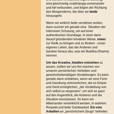
sind gleichzeitig unabhängig voneinander
und tief verbunden, und folgen der Richtung
des Morgensterns, die über sie
beide
hinausgeht.
Wenn wir wirklich tiefer verstehen wollen,
dann suchen wir gerade eine Situation der
intensiven Schulung, um auf einer
authentischen Grundlage, in einer dann
darauf gründenden kreativen Weise,
etwas
zur Reife zu bringen und zu fördern - unser
eigenes Leben, das der Anderen und
darüber hinaus das, was wir Buddha-Dharma
nennen.
Um das Kreative, Intuitive entstehen
zu
lassen, sollten wir uns frei machen von
unseren persönlichen Vorlieben und
gewohnheitsmäßigen Vorstellungen. Es kann
gerade dann entstehen, wenn wir eine Form
und Handlung verinnerlichen, die es Körper
und Geist ermöglichen, „die Vorstellung von
sich selbst zu vergessen“, um sich so ganz
auf den Augenblick, die Anderen und die
Situation einzulassen. So kann ein
Miteinander verwirklicht werden, in wahrem
Respekt und tiefer Dankbarkeit.
Ein vom
Anhaften
an „persönlichem Zeugs“ befreites