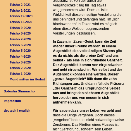
Substanz ist, von der durch die
Teisho 2-2021
Vergänglichkeit Tag für Tag etwas
weggenommen wird. Doch es ist in
Teisho 1-2021
Wirklichkeit diese einseitige Vorstellung die
Teisho 12-2020
uns behindert und gefangen hält. Im „sich
Teisho 11-2020
hineinwenden“ in Zazen wird es möglich
Teisho 9-2020
eben diese Welt der begrenzenden
Vorstellungen loszulassen.
Teisho 8-2020
Teisho 7-2020
In Zazen, im Zazen-Geist, kann die Zeit
Teisho 6-2020
wieder unser Freund werden. In einem
Augenblick des vollständigen Sitzens gibt
Teisho 5-2020
es da nichts als die „reine Zeit“ und uns
Teisho 4-2020
selbst - als eine in sich ruhende Ganzheit.
Teisho 3-2020
Der Augenblick kommt von nirgendwoher
Teisho 2-2020
und geht nirgendwohin. Wir selbst und der
Teisho 1-2020
Augenblick können eins werden. Dieser
„ganze Augenblick“ füllt dann die zehn
Mond mitten im Herbst
Richtungen aus. Und dann füllt die Präsenz
„der Ganzheit“ das ursprüngliche Selbst
Sotoshu Shumucho
aus und bringt den nächsten Augenblick
hervor, der uns von neuem in sich
Impressum
aufnehmen kann.
Wir sagen dass unser Leben vergeht
und
deutsch
|
english
dass die Dinge vergehen. Doch dieses
„vergehen“ bedeutet nicht notwendigerweise
Zerstörung. Das Fließen eines Flusses ist
nicht Zerstörung, sondern sein Leben.