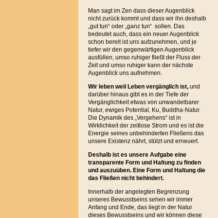
Man sagt im Zen dass dieser Augenblick
nicht zurück kommt und dass wir ihn deshalb
„gut tun“ oder „ganz tun“ sollen. Das
bedeutet auch, dass ein neuer Augenblick
schon bereit ist uns aufzunehmen, und je
tiefer wir den gegenwärtigen Augenblick
ausfüllen, umso ruhiger fließt der Fluss der
Zeit und umso ruhiger kann der nächste
Augenblick uns aufnehmen.
Wir leben
weil Leben vergänglich ist,
und
darüber hinaus gibt es in der Tiefe der
Vergänglichkeit etwas von unwandelbarer
Natur, ewiges Potential, Ku, Buddha-Natur.
Die Dynamik des „Vergehens“ ist in
Wirklichkeit der zeitlose Strom und es ist die
Energie seines unbehinderten Fließens das
unsere Existenz nährt, stützt und erneuert.
Deshalb ist es unsere Aufgabe eine
transparente Form und Haltung zu finden
und auszuüben. Eine Form und Haltung die
das Fließen nicht behindert.
Innerhalb der angelegten Begrenzung
unseres Bewusstseins sehen wir immer
Anfang und Ende, das liegt in der Natur
dieses Bewusstseins und wir können diese