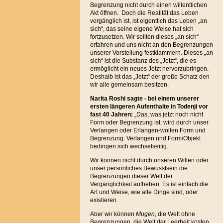
Begrenzung nicht durch einen willentlichen
Akt öffnen. Doch die Realität das Leben
vergänglich ist, ist eigentlich das Leben „an
sich“, das seine eigene Weise hat sich
fortzusetzen. Wir sollten dieses „an sich“
erfahren und uns nicht an den Begrenzungen
unserer Vorstellung festklammern. Dieses „an
sich“ ist die Substanz des „Jetzt“, die es
ermöglicht ein neues Jetzt hervorzubringen.
Deshalb ist das „Jetzt“ der große Schatz den
wir alle gemeinsam besitzen.
Narita Roshi sagte - bei einem unserer
ersten längeren Aufenthalte in Todenji vor
fast 40 Jahren:
„Das, was jetzt noch nicht
Form oder Begrenzung ist, wird durch unser
Verlangen oder Erlangen-wollen Form und
Begrenzung. Verlangen und Form/Objekt
bedingen sich wechselseitig.
Wir können nicht durch unseren Willen oder
unser persönliches Bewusstsein die
Begrenzungen dieser Welt der
Vergänglichkeit aufheben. Es ist einfach die
Art und Weise, wie alle Dinge sind, oder
existieren.
Aber wir können
Mugen
, die Welt ohne
Begrenzungen, die Welt der Leerheit kosten,