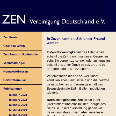
Zen Praxis
In Zazen kann die Zeit unser Freund
werden
Über den Verein
In den Notwendigkeiten
des Alltäglichen
Zen-Zentrum Schönböken
scheint die Zeit manchmal unser Gegner zu
sein. Sie vergeht zu schnell oder zu langsam,
Veranstaltungen
scheint uns unter Druck zu setzen, uns zu
drängen oder uns einzusperren.
Kontakt/Adressen
Wir empfinden dies oft so, weil unser
Beitrittsformular
konditioniertes Bewusstsein und die Zeit wie
geteilt scheinen und unser geschäftiges
Bewusstsein die Zeit mit allem möglichen
Publikationen
„dekoriert“.
Teisho 7-2021
Doch die eigentliche Zeit
ist bar jeder
Teisho 6-2021
„Dekoration“ und eins mit der Energie des
Teisho 5-2021
Seins. In unserer Vorstellung gehen wir
Teisho 4-2021
davon aus, dass unser Leben eine feste
Teisho 3-2021