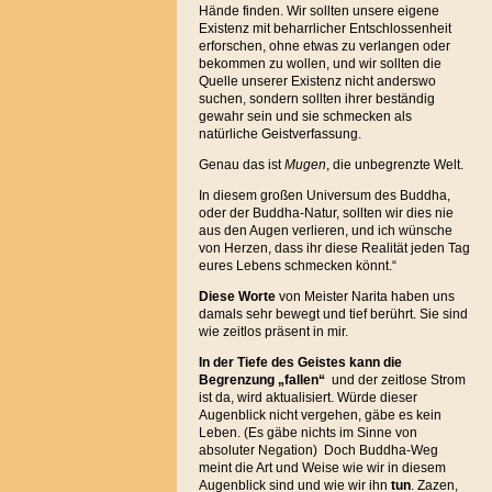
Hände finden. Wir sollten unsere eigene
Existenz mit beharrlicher Entschlossenheit
erforschen, ohne etwas zu verlangen oder
bekommen zu wollen, und wir sollten die
Quelle unserer Existenz nicht anderswo
suchen, sondern sollten ihrer beständig
gewahr sein und sie schmecken als
natürliche Geistverfassung.
Genau das ist
Mugen
, die unbegrenzte Welt.
In diesem großen Universum des Buddha,
oder der Buddha-Natur, sollten wir dies nie
aus den Augen verlieren, und ich wünsche
von Herzen, dass ihr diese Realität jeden Tag
eures Lebens schmecken könnt.“
Diese Worte
von Meister Narita haben uns
damals sehr bewegt und tief berührt. Sie sind
wie zeitlos präsent in mir.
In der Tiefe des Geistes kann die
Begrenzung „fallen“
und der zeitlose Strom
ist da, wird aktualisiert. Würde dieser
Augenblick nicht vergehen, gäbe es kein
Leben. (Es gäbe nichts im Sinne von
absoluter Negation) Doch Buddha-Weg
meint die Art und Weise wie wir in diesem
Augenblick sind und wie wir ihn
tun
. Zazen,