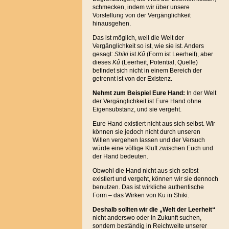
schmecken, indem wir über unsere
Vorstellung von der Vergänglichkeit
hinausgehen.
Das ist möglich, weil die Welt der
Vergänglichkeit so ist, wie sie ist. Anders
gesagt:
Shiki
ist
Kû
(Form ist Leerheit), aber
dieses
Kû
(Leerheit, Potential, Quelle)
befindet sich nicht in einem Bereich der
getrennt ist von der Existenz.
Nehmt zum Beispiel Eure Hand:
In der Welt
der Vergänglichkeit ist Eure Hand ohne
Eigensubstanz, und sie vergeht.
Eure Hand existiert nicht aus sich selbst. Wir
können sie jedoch nicht durch unseren
Willen vergehen lassen und der Versuch
würde eine völlige Kluft zwischen Euch und
der Hand bedeuten.
Obwohl die Hand nicht aus sich selbst
existiert und vergeht, können wir sie dennoch
benutzen. Das ist wirkliche authentische
Form – das Wirken von Ku in Shiki.
Deshalb sollten wir die „Welt der Leerheit“
nicht anderswo oder in Zukunft suchen,
sondern beständig in Reichweite unserer