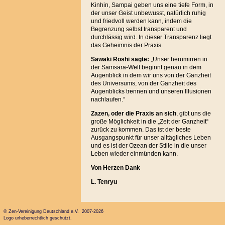
Kinhin, Sampai geben uns eine tiefe Form, in
der unser Geist unbewusst, natürlich ruhig
und friedvoll werden kann, indem die
Begrenzung selbst transparent und
durchlässig wird. In dieser Transparenz liegt
das Geheimnis der Praxis.
Sawaki Roshi sagte:
„Unser herumirren in
der Samsara-Welt beginnt genau in dem
Augenblick in dem wir uns von der Ganzheit
des Universums, von der Ganzheit des
Augenblicks trennen und unseren Illusionen
nachlaufen.“
Zazen, oder die Praxis an sich
, gibt uns die
große Möglichkeit in die „Zeit der Ganzheit“
zurück zu kommen. Das ist der beste
Ausgangspunkt für unser alltägliches Leben
und es ist der Ozean der Stille in die unser
Leben wieder einmünden kann.
Von Herzen Dank
L. Tenryu
© Zen-Vereinigung Deutschland e.V. 2007-2026
Logo urheberrechtlich geschützt.