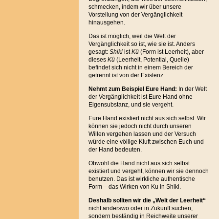
schmecken, indem wir über unsere
Vorstellung von der Vergänglichkeit
hinausgehen.
Das ist möglich, weil die Welt der
Vergänglichkeit so ist, wie sie ist. Anders
gesagt:
Shiki
ist
Kû
(Form ist Leerheit), aber
dieses
Kû
(Leerheit, Potential, Quelle)
befindet sich nicht in einem Bereich der
getrennt ist von der Existenz.
Nehmt zum Beispiel Eure Hand:
In der Welt
der Vergänglichkeit ist Eure Hand ohne
Eigensubstanz, und sie vergeht.
Eure Hand existiert nicht aus sich selbst. Wir
können sie jedoch nicht durch unseren
Willen vergehen lassen und der Versuch
würde eine völlige Kluft zwischen Euch und
der Hand bedeuten.
Obwohl die Hand nicht aus sich selbst
existiert und vergeht, können wir sie dennoch
benutzen. Das ist wirkliche authentische
Form – das Wirken von Ku in Shiki.
Deshalb sollten wir die „Welt der Leerheit“
nicht anderswo oder in Zukunft suchen,
sondern beständig in Reichweite unserer