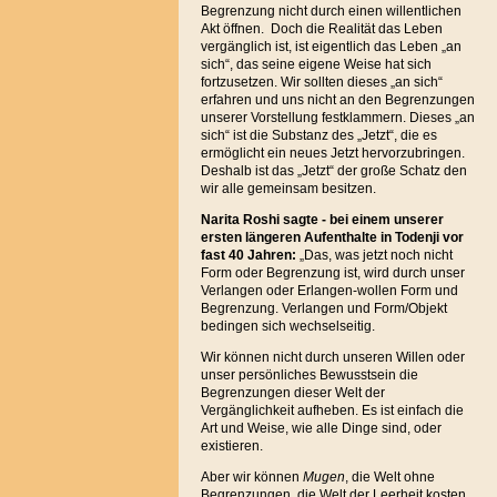
Begrenzung nicht durch einen willentlichen
Akt öffnen. Doch die Realität das Leben
vergänglich ist, ist eigentlich das Leben „an
sich“, das seine eigene Weise hat sich
fortzusetzen. Wir sollten dieses „an sich“
erfahren und uns nicht an den Begrenzungen
unserer Vorstellung festklammern. Dieses „an
sich“ ist die Substanz des „Jetzt“, die es
ermöglicht ein neues Jetzt hervorzubringen.
Deshalb ist das „Jetzt“ der große Schatz den
wir alle gemeinsam besitzen.
Narita Roshi sagte - bei einem unserer
ersten längeren Aufenthalte in Todenji vor
fast 40 Jahren:
„Das, was jetzt noch nicht
Form oder Begrenzung ist, wird durch unser
Verlangen oder Erlangen-wollen Form und
Begrenzung. Verlangen und Form/Objekt
bedingen sich wechselseitig.
Wir können nicht durch unseren Willen oder
unser persönliches Bewusstsein die
Begrenzungen dieser Welt der
Vergänglichkeit aufheben. Es ist einfach die
Art und Weise, wie alle Dinge sind, oder
existieren.
Aber wir können
Mugen
, die Welt ohne
Begrenzungen, die Welt der Leerheit kosten,