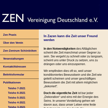
Zen Praxis
In Zazen kann die Zeit unser Freund
werden
Über den Verein
In den Notwendigkeiten
des Alltäglichen
Zen-Zentrum Schönböken
scheint die Zeit manchmal unser Gegner zu
sein. Sie vergeht zu schnell oder zu langsam,
Veranstaltungen
scheint uns unter Druck zu setzen, uns zu
drängen oder uns einzusperren.
Kontakt/Adressen
Wir empfinden dies oft so, weil unser
Beitrittsformular
konditioniertes Bewusstsein und die Zeit wie
geteilt scheinen und unser geschäftiges
Bewusstsein die Zeit mit allem möglichen
Publikationen
„dekoriert“.
Teisho 7-2021
Doch die eigentliche Zeit
ist bar jeder
Teisho 6-2021
„Dekoration“ und eins mit der Energie des
Teisho 5-2021
Seins. In unserer Vorstellung gehen wir
Teisho 4-2021
davon aus, dass unser Leben eine feste
Teisho 3-2021