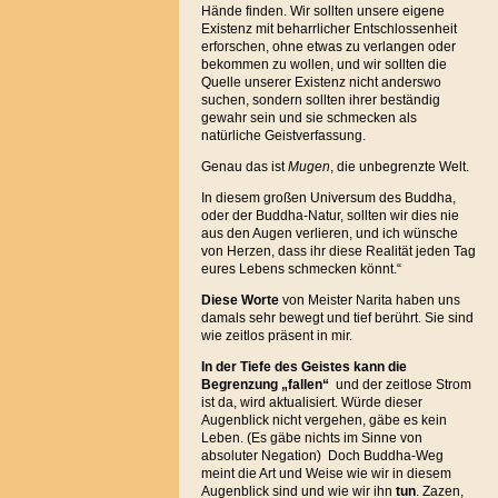
Hände finden. Wir sollten unsere eigene
Existenz mit beharrlicher Entschlossenheit
erforschen, ohne etwas zu verlangen oder
bekommen zu wollen, und wir sollten die
Quelle unserer Existenz nicht anderswo
suchen, sondern sollten ihrer beständig
gewahr sein und sie schmecken als
natürliche Geistverfassung.
Genau das ist
Mugen
, die unbegrenzte Welt.
In diesem großen Universum des Buddha,
oder der Buddha-Natur, sollten wir dies nie
aus den Augen verlieren, und ich wünsche
von Herzen, dass ihr diese Realität jeden Tag
eures Lebens schmecken könnt.“
Diese Worte
von Meister Narita haben uns
damals sehr bewegt und tief berührt. Sie sind
wie zeitlos präsent in mir.
In der Tiefe des Geistes kann die
Begrenzung „fallen“
und der zeitlose Strom
ist da, wird aktualisiert. Würde dieser
Augenblick nicht vergehen, gäbe es kein
Leben. (Es gäbe nichts im Sinne von
absoluter Negation) Doch Buddha-Weg
meint die Art und Weise wie wir in diesem
Augenblick sind und wie wir ihn
tun
. Zazen,