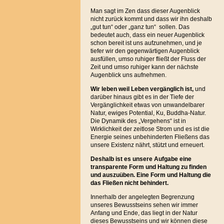
Man sagt im Zen dass dieser Augenblick
nicht zurück kommt und dass wir ihn deshalb
„gut tun“ oder „ganz tun“ sollen. Das
bedeutet auch, dass ein neuer Augenblick
schon bereit ist uns aufzunehmen, und je
tiefer wir den gegenwärtigen Augenblick
ausfüllen, umso ruhiger fließt der Fluss der
Zeit und umso ruhiger kann der nächste
Augenblick uns aufnehmen.
Wir leben
weil Leben vergänglich ist,
und
darüber hinaus gibt es in der Tiefe der
Vergänglichkeit etwas von unwandelbarer
Natur, ewiges Potential, Ku, Buddha-Natur.
Die Dynamik des „Vergehens“ ist in
Wirklichkeit der zeitlose Strom und es ist die
Energie seines unbehinderten Fließens das
unsere Existenz nährt, stützt und erneuert.
Deshalb ist es unsere Aufgabe eine
transparente Form und Haltung zu finden
und auszuüben. Eine Form und Haltung die
das Fließen nicht behindert.
Innerhalb der angelegten Begrenzung
unseres Bewusstseins sehen wir immer
Anfang und Ende, das liegt in der Natur
dieses Bewusstseins und wir können diese