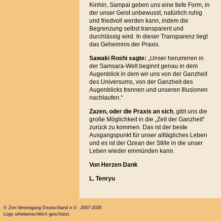
Kinhin, Sampai geben uns eine tiefe Form, in
der unser Geist unbewusst, natürlich ruhig
und friedvoll werden kann, indem die
Begrenzung selbst transparent und
durchlässig wird. In dieser Transparenz liegt
das Geheimnis der Praxis.
Sawaki Roshi sagte:
„Unser herumirren in
der Samsara-Welt beginnt genau in dem
Augenblick in dem wir uns von der Ganzheit
des Universums, von der Ganzheit des
Augenblicks trennen und unseren Illusionen
nachlaufen.“
Zazen, oder die Praxis an sich
, gibt uns die
große Möglichkeit in die „Zeit der Ganzheit“
zurück zu kommen. Das ist der beste
Ausgangspunkt für unser alltägliches Leben
und es ist der Ozean der Stille in die unser
Leben wieder einmünden kann.
Von Herzen Dank
L. Tenryu
© Zen-Vereinigung Deutschland e.V. 2007-2026
Logo urheberrechtlich geschützt.