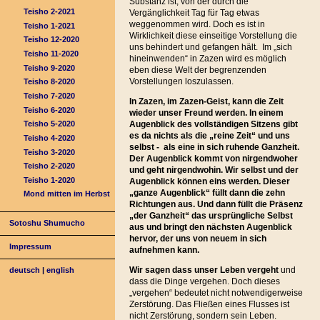
Substanz ist, von der durch die
Teisho 2-2021
Vergänglichkeit Tag für Tag etwas
weggenommen wird. Doch es ist in
Teisho 1-2021
Wirklichkeit diese einseitige Vorstellung die
Teisho 12-2020
uns behindert und gefangen hält. Im „sich
Teisho 11-2020
hineinwenden“ in Zazen wird es möglich
Teisho 9-2020
eben diese Welt der begrenzenden
Vorstellungen loszulassen.
Teisho 8-2020
Teisho 7-2020
In Zazen, im Zazen-Geist, kann die Zeit
Teisho 6-2020
wieder unser Freund werden. In einem
Augenblick des vollständigen Sitzens gibt
Teisho 5-2020
es da nichts als die „reine Zeit“ und uns
Teisho 4-2020
selbst - als eine in sich ruhende Ganzheit.
Teisho 3-2020
Der Augenblick kommt von nirgendwoher
Teisho 2-2020
und geht nirgendwohin. Wir selbst und der
Teisho 1-2020
Augenblick können eins werden. Dieser
„ganze Augenblick“ füllt dann die zehn
Mond mitten im Herbst
Richtungen aus. Und dann füllt die Präsenz
„der Ganzheit“ das ursprüngliche Selbst
Sotoshu Shumucho
aus und bringt den nächsten Augenblick
hervor, der uns von neuem in sich
Impressum
aufnehmen kann.
Wir sagen dass unser Leben vergeht
und
deutsch
|
english
dass die Dinge vergehen. Doch dieses
„vergehen“ bedeutet nicht notwendigerweise
Zerstörung. Das Fließen eines Flusses ist
nicht Zerstörung, sondern sein Leben.