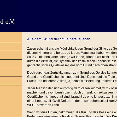
Aus dem Grund der Stille heraus leben
Zazen schenkt uns die Möglichkeit, den Grund der Stille des G
diesem Hintergrund heraus zu leben. Manchmal haben wir de
Stille zu bleiben, aber solange wir leben, können wir nicht dor
durch die Aktivität, die Dynamik des kosmischen Lebens selbst,
gebracht, so wie Quellwasser, das vom Grund nach oben strebt
Doch durch das Zurückkommen zum Grund des Geistes können w
Grund und Oberfläche nicht getrennt sind. Darin liegt die Tiefe 
Praxis und unseres Geistes, ja, selbst die Befreiung unseres L
Jeder Mensch der sich aufrichtig dem Zazen widmet, wird - oft 
machen und davon berührt sein, doch um wirklich tief zu verin
Oberfläche nicht getrennt sind, braucht es eine fortgesetzte, im
einer Lebenszeit, Gyoji-Dokan, in der unser Leben selbst zum
WEGES“ werden kann.
Wenn wir dies fühlen, bekommen die Kai und das Kesa eine wa
Bedeutung, eine eigene Realität. Sawaki Roshi sagte: „Das Ke