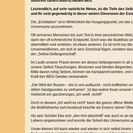
unserem Gehirn unterschieden wird.
Letztendlich, auf sehr natürliche Weise, ist die Tiefe des Selb
und Ihr seid gegenwärtig in dieser weiten Dimension der Exis
Die „Endstation“ ist in Wirklichkeit der Ausgangspunkt, um da
Universums anzunehmen.
Oft verharren Menschen bis zum Tod in ihrer persönlichen Welt
dann der oft schmerzliche Endpunkt. Doch was die Buddhas un
übermitteln und vorleben, ist etwas anderes. Es ist nicht nur d
Unvermeidlichen, ein sich in sein Schicksal fügen, sondern da
der „Selbst-Gefangenschaft“.
Im Laufe unserer Praxis lernen wir dieses Gefangensein in all
unsere Selbst-Täuschungen, Illusionen und blinden Begierden,
Mitte davon ruhig Setzen, können sie transparent werden, und ih
Kraft des WEG-Geistes verwandeln.
„Der Welt der Illusion – die in uns auftaucht - nicht entfliehen u
stillen Geistgrundes zu verharren“, ist das wahre Koan unserer
Vielleicht ein ganzherziges „Ich weiß nicht!!“
Doch in diesem „Ich weiß es nicht“ kann die ganze offene Weit
die Bodhidharma zum Ausdruck brachte als Essenz seiner Übe
Als sein Schüler Eka sich „den Arm abschnitt“ war auch er an de
Lebens angekommen und konnte die Soheit des Universums 
Unser kleines Ich kann wieder und wieder in sich selbst hinein 