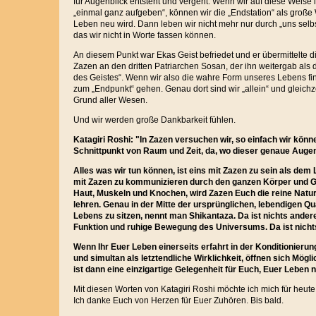
für Augenblick entsteht und vergeht. Wenn wir auf diese Weise i
„einmal ganz aufgeben“, können wir die „Endstation“ als große 
Leben neu wird. Dann leben wir nicht mehr nur durch „uns selb
das wir nicht in Worte fassen können.
An diesem Punkt war Ekas Geist befriedet und er übermittelte 
Zazen an den dritten Patriarchen Sosan, der ihn weitergab als
des Geistes“. Wenn wir also die wahre Form unseres Lebens fi
zum „Endpunkt“ gehen. Genau dort sind wir „allein“ und gleich
Grund aller Wesen.
Und wir werden große Dankbarkeit fühlen.
Katagiri Roshi: "In Zazen versuchen wir, so einfach wir könn
Schnittpunkt von Raum und Zeit, da, wo dieser genaue Augenb
Alles was wir tun können, ist eins mit Zazen zu sein als de
mit Zazen zu kommunizieren durch den ganzen Körper und G
Haut, Muskeln und Knochen, wird Zazen Euch die reine Natur
lehren. Genau in der Mitte der ursprünglichen, lebendigen Q
Lebens zu sitzen, nennt man Shikantaza. Da ist nichts ande
Funktion und ruhige Bewegung des Universums. Da ist nicht
Wenn Ihr Euer Leben einerseits erfahrt in der Konditionieru
und simultan als letztendliche Wirklichkeit, öffnen sich Mögl
ist dann eine einzigartige Gelegenheit für Euch, Euer Leben 
Mit diesen Worten von Katagiri Roshi möchte ich mich für heut
Ich danke Euch von Herzen für Euer Zuhören. Bis bald.