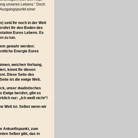
mmung unseres Lebens.“ Doch
r Ausgangspunkt einer
 seid Ihr noch in der Welt
berührt Ihr den Boden des
station Eures Lebens. Es
n zu tun.
gem gewahr werden:
entliche Energie Eures
dünnen, weichen Vorhang,
ert, könnt Ihr diesen
ent. Diese Seite des
eite ist die ewige Welt.
ck, unser dualistisches
Ewige berührt, gibt es
klich nur: „Ich weiß nicht“!
e Welt ist. Selbst wenn wir
zum Ankunftspunkt, zum
ten Selbst gibt, das in