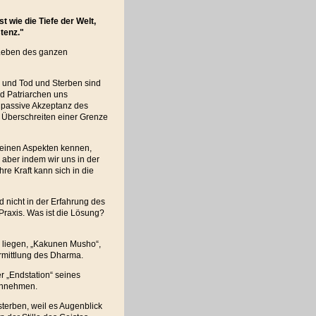
st wie die Tiefe der Welt,
tenz."
s Leben des ganzen
, und Tod und Sterben sind
d Patriarchen uns
ie passive Akzeptanz des
s Überschreiten einer Grenze
 seinen Aspekten kennen,
 aber indem wir uns in der
re Kraft kann sich in die
nd nicht in der Erfahrung des
 Praxis. Was ist die Lösung?
e liegen, „Kakunen Musho“,
rmittlung des Dharma.
r „Endstation“ seines
annehmen.
sterben, weil es Augenblick