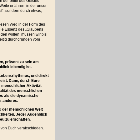
n der Stille des Geistes
Weite erfahren, in der unser
st“, sondern durch etwas,
diesen Weg in der Form des
 die Essenz des „Glaubens
nden wollen, müssen wir bis
zeitig durchdrungen vom
en, präsent zu sein am
lick lebendig ist.
m Lebensrhythmus, und direkt
eist. Dann, durch Eure
 menschlicher Aktivität
ualität des menschlichen
res als die dynamische
s anderes.
ng der menschlichen Welt
ichkeiten. Jeder Augenblick
neu zu erschaffen.
e von Euch verabschieden.