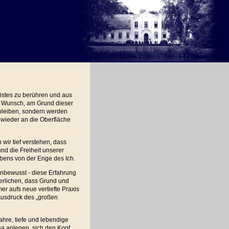
eistes zu berühren und aus
n Wunsch, am Grund dieser
t bleiben, sondern werden
 wieder an die Oberfläche
.
ir tief verstehen, dass
und die Freiheit unserer
ebens von der Enge des Ich.
unbewusst - diese Erfahrung
nerlichen, dass Grund und
mer aufs neue vertiefte Praxis
 Ausdruck des „großen
hre, tiefe und lebendige
sa anlegen, sich den Kopf