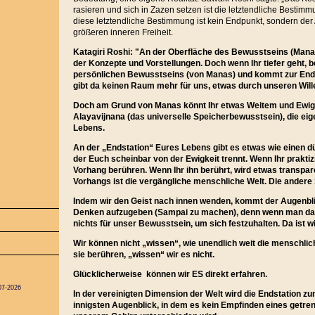
rasieren und sich in Zazen setzen ist die letztendliche Besti
diese letztendliche Bestimmung ist kein Endpunkt, sondern de
größeren inneren Freiheit.
Katagiri Roshi: "An der Oberfläche des Bewusstseins (Manas)
der Konzepte und Vorstellungen. Doch wenn Ihr tiefer geht, 
persönlichen Bewusstseins (von Manas) und kommt zur End
gibt da keinen Raum mehr für uns, etwas durch unseren Wille
Doch am Grund von Manas könnt Ihr etwas Weitem und Ewi
Alayavijnana (das universelle Speicherbewusstsein), die eig
Lebens.
An der „Endstation“ Eures Lebens gibt es etwas wie einen 
der Euch scheinbar von der Ewigkeit trennt. Wenn Ihr praktizi
Vorhang berühren. Wenn Ihr ihn berührt, wird etwas transpar
Vorhangs ist die vergängliche menschliche Welt. Die andere S
Indem wir den Geist nach innen wenden, kommt der Augenbli
Denken aufzugeben (Sampai zu machen), denn wenn man das 
nichts für unser Bewusstsein, um sich festzuhalten. Da ist wir
Wir können nicht „wissen“, wie unendlich weit die menschlich
sie berühren, „wissen“ wir es nicht.
Glücklicherweise können wir ES direkt erfahren.
07-2026
In der vereinigten Dimension der Welt wird die Endstation 
innigsten Augenblick, in dem es kein Empfinden eines getrenn