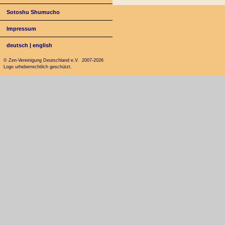
Sotoshu Shumucho
Impressum
deutsch
|
english
© Zen-Vereinigung Deutschland e.V. 2007-2026
Logo urheberrechtlich geschützt.