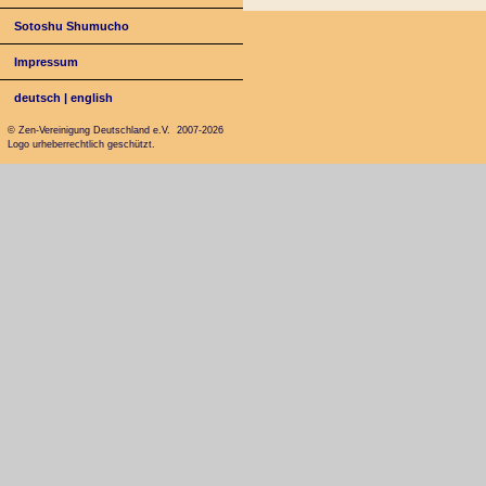
Sotoshu Shumucho
Impressum
deutsch
|
english
© Zen-Vereinigung Deutschland e.V. 2007-2026
Logo urheberrechtlich geschützt.