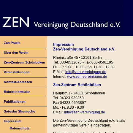
Zen Praxis
Impressum
Zen-Vereinigung Deutschland e.V.
Über den Verein
Rheinstraße 45 • 12161 Berlin
Tel. 030-8512073 • Fax 030-8591195
Zen-Zentrum Schönböken
Di. - Fr. 9.00 - 10.00 / So. 11.30 - 12.30
E-Mail:
info@zen-vereinigung.de
Veranstaltungen
Internet:
www.zen-vereinigung.de
Kontakt/Adressen
Zen-Zentrum Schönböken
Beitrittsformular
Hauptstr. 1 • 24601 Schönböken
Tel. 04323-939360
Publikationen
Fax 04323-9693897
Mo. - Fr. 8.30 - 9.30
Sotoshu Shumucho
EMail:
info@zen-vereinigung.de
Die Zen-Vereinigung Deutschland e.V. ist als
Impressum
gemeinnütziger Verein eingetragen.
Datenschutz