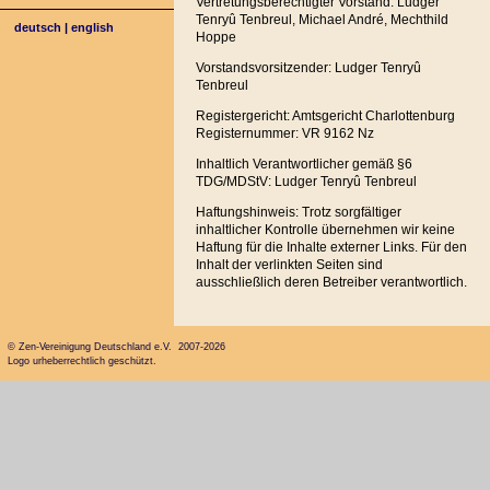
Vertretungsberechtigter Vorstand: Ludger
Tenryû Tenbreul, Michael André, Mechthild
deutsch
|
english
Hoppe
Vorstandsvorsitzender: Ludger Tenryû
Tenbreul
Registergericht: Amtsgericht Charlottenburg
Registernummer: VR 9162 Nz
Inhaltlich Verantwortlicher gemäß §6
TDG/MDStV: Ludger Tenryû Tenbreul
Haftungshinweis: Trotz sorgfältiger
inhaltlicher Kontrolle übernehmen wir keine
Haftung für die Inhalte externer Links. Für den
Inhalt der verlinkten Seiten sind
ausschließlich deren Betreiber verantwortlich.
© Zen-Vereinigung Deutschland e.V. 2007-2026
Logo urheberrechtlich geschützt.