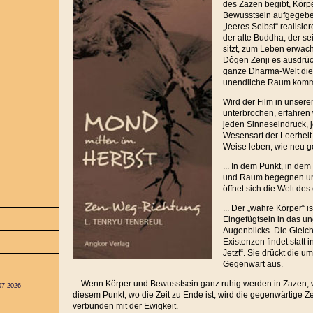
des Zazen begibt, Körp
Bewusstsein aufgegebe
„leeres Selbst“ realisi
der alte Buddha, der sei
sitzt, zum Leben erwach
Dôgen Zenji es ausdrüc
ganze Dharma-Welt die
unendliche Raum komm
Wird der Film in unser
unterbrochen, erfahren w
jeden Sinneseindruck, 
Wesensart der Leerheit
Weise leben, wie neu g
... In dem Punkt, in dem
und Raum begegnen und
öffnet sich die Welt des
... Der „wahre Körper“ i
Eingefügtsein in das u
Augenblicks. Die Gleichz
Existenzen findet statt
Jetzt“. Sie drückt die
Gegenwart aus.
... Wenn Körper und Bewusstsein ganz ruhig werden in Zazen, wir
07-2026
diesem Punkt, wo die Zeit zu Ende ist, wird die gegenwärtige Ze
verbunden mit der Ewigkeit.