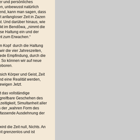
er und persönliches
n, unbewusst natürlich
erend, kann man sagen, dass
t anfangloser Zeit in Zazen
t. Und darüber hinaus, wie
kt im Bendôwa, „nimmt die
se Haltung ein und der
t zum Erwachen.“
em Kopf durch die Haltung
ir die vier Jahreszeiten,
jede Empfindung, durch die
. So können wir auf neue
eboren.
 sich Körper und Geist, Zeit
 eine Realität werden,
 ewigen Jetzt.
st das vollständige
ngreifbare Geschehen des
eitigkeit, Simultanheit aller
 in der „wahren Form des
 umfassende Ausdehnung der
d die Zeit null, Nichts. An
it grenzenlos und ist