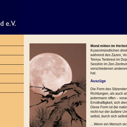
Mond mitten im Herbst
Kusen/mündlichen dire
während des Zazen, Vor
Tenryu Tenbreul im Dojo
Sesshin im Zen-Zentru
verschiedenen anderen
hat.
Auszüge
Die Form des Sitzende
Richtungen, als auch al
jedermann offen – vorau
Ernsthaftigkeit, sich d
Diese Form ist die natü
nicht nur der äußere Umri
selbst, durch sich selbst
... Wenn ein Mensch sic