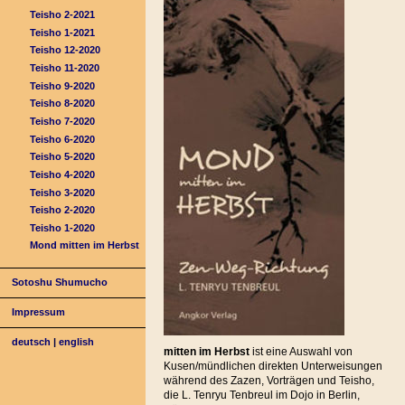
Teisho 2-2021
Teisho 1-2021
Teisho 12-2020
Teisho 11-2020
Teisho 9-2020
Teisho 8-2020
Teisho 7-2020
Teisho 6-2020
Teisho 5-2020
Teisho 4-2020
Teisho 3-2020
Teisho 2-2020
Teisho 1-2020
Mond mitten im Herbst
Sotoshu Shumucho
Impressum
deutsch
|
english
mitten im Herbst
ist eine Auswahl von
Kusen/mündlichen direkten Unterweisungen
während des Zazen, Vorträgen und Teisho,
die L. Tenryu Tenbreul im Dojo in Berlin,