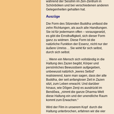
während der Sesshin im Zen-Zentrum in
Schönböken und bei verschiedenen anderen
Gelegenheiten gehalten hat.
Auszüge
Die Form des Sitzenden Buddha umfasst die
zehn Richtungen, als auch alle Handlungen.
Sie ist für jedermann offen – vorausgesetzt,
es gibt die Ernsthaftigkeit, sich dieser Form
ganz zu widmen. Diese Form ist die
natürliche Funktion der Essenz, nicht nur der
äußere Umriss ... Sie wirkt für sich selbst,
durch sich selbst.
... Wenn ein Mensch sich vollständig in die
Haltung des Zazen begibt, Körper und
persönliches Bewusstsein aufgegeben,
unbewusst natürlich „leeres Selbst“
realisierend, kann man sagen, dass der alte
Buddha, der seit anfangloser Zeit in Zazen
sitzt, zum Leben erwacht. Und darüber
hinaus, wie Dôgen Zenji es ausdrückt im
Bendôwa, „nimmt die ganze Dharma-Welt
diese Haltung ein und der unendliche Raum
kommt zum Erwachen.“
Wird der Film in unserem Kopf durch die
Haltung unterbrochen, erfahren wir die vier