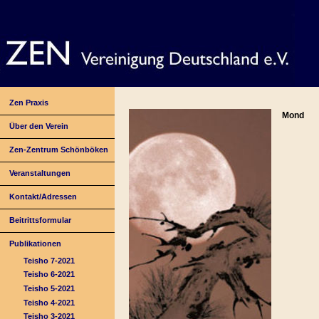
Zen Praxis
Mond
Über den Verein
Zen-Zentrum Schönböken
Veranstaltungen
Kontakt/Adressen
Beitrittsformular
Publikationen
Teisho 7-2021
Teisho 6-2021
Teisho 5-2021
Teisho 4-2021
Teisho 3-2021