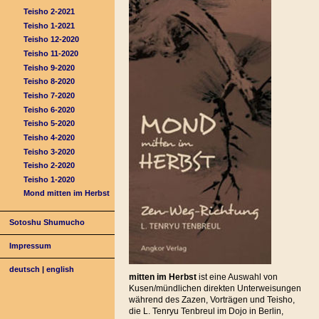
Teisho 2-2021
Teisho 1-2021
Teisho 12-2020
Teisho 11-2020
Teisho 9-2020
Teisho 8-2020
Teisho 7-2020
Teisho 6-2020
Teisho 5-2020
Teisho 4-2020
Teisho 3-2020
Teisho 2-2020
Teisho 1-2020
Mond mitten im Herbst
Sotoshu Shumucho
Impressum
deutsch
|
english
mitten im Herbst
ist eine Auswahl von
Kusen/mündlichen direkten Unterweisungen
während des Zazen, Vorträgen und Teisho,
die L. Tenryu Tenbreul im Dojo in Berlin,