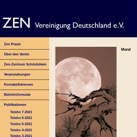
Zen Praxis
Mond
Über den Verein
Zen-Zentrum Schönböken
Veranstaltungen
Kontakt/Adressen
Beitrittsformular
Publikationen
Teisho 7-2021
Teisho 6-2021
Teisho 5-2021
Teisho 4-2021
Teisho 3-2021