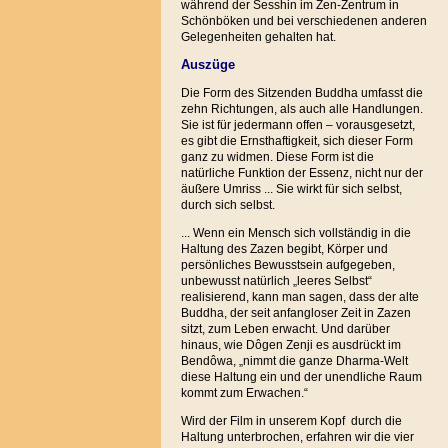
während der Sesshin im Zen-Zentrum in
Schönböken und bei verschiedenen anderen
Gelegenheiten gehalten hat.
Auszüge
Die Form des Sitzenden Buddha umfasst die
zehn Richtungen, als auch alle Handlungen.
Sie ist für jedermann offen – vorausgesetzt,
es gibt die Ernsthaftigkeit, sich dieser Form
ganz zu widmen. Diese Form ist die
natürliche Funktion der Essenz, nicht nur der
äußere Umriss ... Sie wirkt für sich selbst,
durch sich selbst.
... Wenn ein Mensch sich vollständig in die
Haltung des Zazen begibt, Körper und
persönliches Bewusstsein aufgegeben,
unbewusst natürlich „leeres Selbst“
realisierend, kann man sagen, dass der alte
Buddha, der seit anfangloser Zeit in Zazen
sitzt, zum Leben erwacht. Und darüber
hinaus, wie Dôgen Zenji es ausdrückt im
Bendôwa, „nimmt die ganze Dharma-Welt
diese Haltung ein und der unendliche Raum
kommt zum Erwachen.“
Wird der Film in unserem Kopf durch die
Haltung unterbrochen, erfahren wir die vier