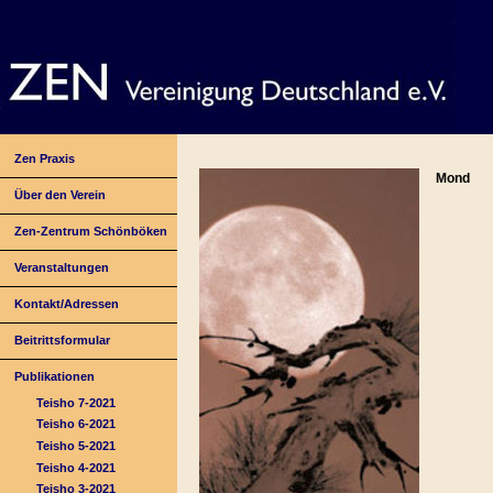
Zen Praxis
Mond
Über den Verein
Zen-Zentrum Schönböken
Veranstaltungen
Kontakt/Adressen
Beitrittsformular
Publikationen
Teisho 7-2021
Teisho 6-2021
Teisho 5-2021
Teisho 4-2021
Teisho 3-2021