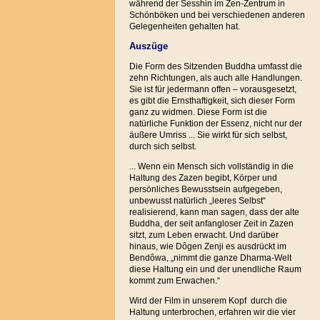
während der Sesshin im Zen-Zentrum in
Schönböken und bei verschiedenen anderen
Gelegenheiten gehalten hat.
Auszüge
Die Form des Sitzenden Buddha umfasst die
zehn Richtungen, als auch alle Handlungen.
Sie ist für jedermann offen – vorausgesetzt,
es gibt die Ernsthaftigkeit, sich dieser Form
ganz zu widmen. Diese Form ist die
natürliche Funktion der Essenz, nicht nur der
äußere Umriss ... Sie wirkt für sich selbst,
durch sich selbst.
... Wenn ein Mensch sich vollständig in die
Haltung des Zazen begibt, Körper und
persönliches Bewusstsein aufgegeben,
unbewusst natürlich „leeres Selbst“
realisierend, kann man sagen, dass der alte
Buddha, der seit anfangloser Zeit in Zazen
sitzt, zum Leben erwacht. Und darüber
hinaus, wie Dôgen Zenji es ausdrückt im
Bendôwa, „nimmt die ganze Dharma-Welt
diese Haltung ein und der unendliche Raum
kommt zum Erwachen.“
Wird der Film in unserem Kopf durch die
Haltung unterbrochen, erfahren wir die vier