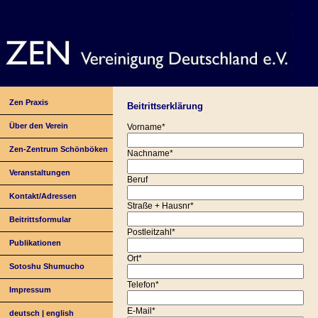
Zen Praxis
Beitrittserklärung
Über den Verein
Vorname*
Zen-Zentrum Schönböken
Nachname*
Veranstaltungen
Beruf
Kontakt/Adressen
Straße + Hausnr*
Beitrittsformular
Postleitzahl*
Publikationen
Ort*
Sotoshu Shumucho
Telefon*
Impressum
E-Mail*
deutsch
|
english