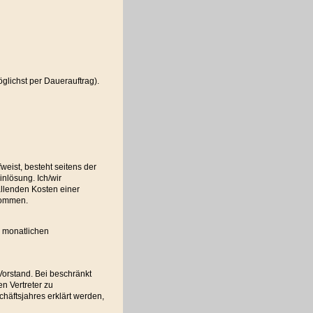
glichst per Dauerauftrag).
eist, besteht seitens der
nlösung. Ich/wir
allenden Kosten einer
enommen.
m monatlichen
 Vorstand. Bei beschränkt
en Vertreter zu
chäftsjahres erklärt werden,