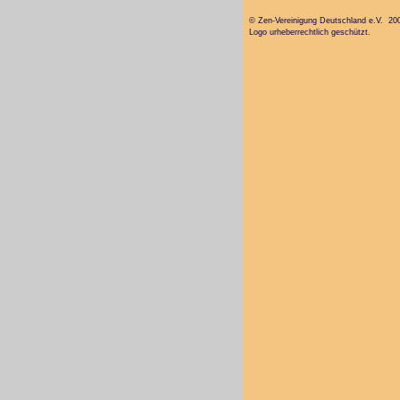
© Zen-Vereinigung Deutschland e.V. 20
Logo urheberrechtlich geschützt.