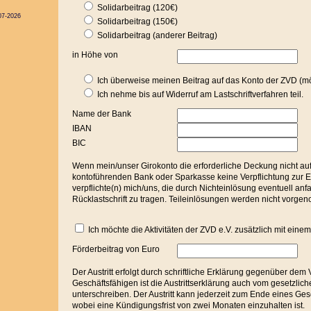
Solidarbeitrag (120€)
07-2026
Solidarbeitrag (150€)
Solidarbeitrag (anderer Beitrag)
in Höhe von
Ich überweise meinen Beitrag auf das Konto der ZVD (mö
Ich nehme bis auf Widerruf am Lastschriftverfahren teil.
Name der Bank
IBAN
BIC
Wenn mein/unser Girokonto die erforderliche Deckung nicht aufw
kontoführenden Bank oder Sparkasse keine Verpflichtung zur Ei
verpflichte(n) mich/uns, die durch Nichteinlösung eventuell anf
Rücklastschrift zu tragen. Teileinlösungen werden nicht vorg
Ich möchte die Aktivitäten der ZVD e.V. zusätzlich mit eine
Förderbeitrag von Euro
Der Austritt erfolgt durch schriftliche Erklärung gegenüber dem
Geschäftsfähigen ist die Austrittserklärung auch vom gesetzlich
unterschreiben. Der Austritt kann jederzeit zum Ende eines Ges
wobei eine Kündigungsfrist von zwei Monaten einzuhalten ist.