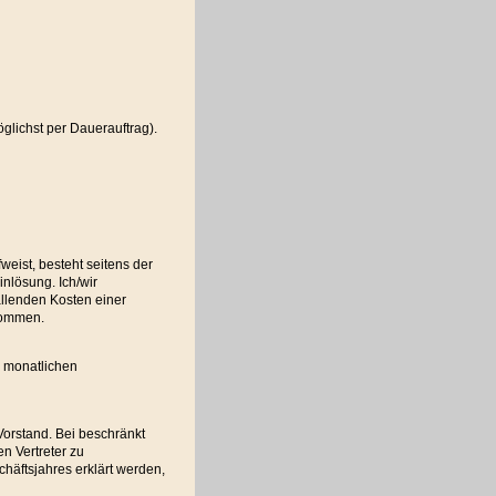
glichst per Dauerauftrag).
eist, besteht seitens der
nlösung. Ich/wir
allenden Kosten einer
enommen.
m monatlichen
 Vorstand. Bei beschränkt
en Vertreter zu
chäftsjahres erklärt werden,