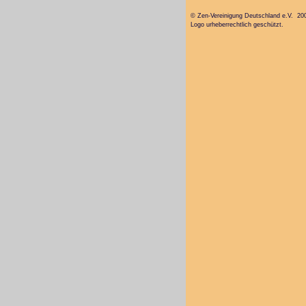
© Zen-Vereinigung Deutschland e.V. 20
Logo urheberrechtlich geschützt.