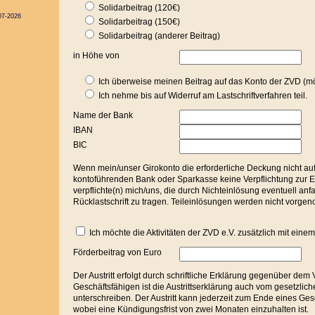
Solidarbeitrag (120€)
07-2026
Solidarbeitrag (150€)
Solidarbeitrag (anderer Beitrag)
in Höhe von
Ich überweise meinen Beitrag auf das Konto der ZVD (mö
Ich nehme bis auf Widerruf am Lastschriftverfahren teil.
Name der Bank
IBAN
BIC
Wenn mein/unser Girokonto die erforderliche Deckung nicht aufw
kontoführenden Bank oder Sparkasse keine Verpflichtung zur Ei
verpflichte(n) mich/uns, die durch Nichteinlösung eventuell anf
Rücklastschrift zu tragen. Teileinlösungen werden nicht vorg
Ich möchte die Aktivitäten der ZVD e.V. zusätzlich mit eine
Förderbeitrag von Euro
Der Austritt erfolgt durch schriftliche Erklärung gegenüber dem
Geschäftsfähigen ist die Austrittserklärung auch vom gesetzlich
unterschreiben. Der Austritt kann jederzeit zum Ende eines Ges
wobei eine Kündigungsfrist von zwei Monaten einzuhalten ist.