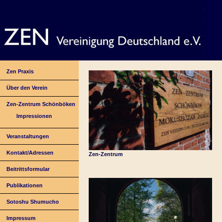
Zen Praxis
Über den Verein
Zen-Zentrum Schönböken
Impressionen
Veranstaltungen
Kontakt/Adressen
Zen-Zentrum
Beitrittsformular
Publikationen
Sotoshu Shumucho
Impressum