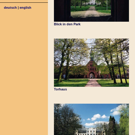
deutsch
|
english
Blick in den Park
Torhaus