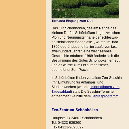
Torhaus: Eingang zum Gut
Das Gut Schönböken, das am Rande des
kleinen Dorfes Schönböken liegt - zwischen
Plön und Neumünster nahe der schleswig-
holsteinischen Seenplatte -, wurde im Jahr
1805 gegründet und hat im Laufe von fast
zweihundert Jahren eine wechselvolle
Geschichte erfahren. 1989 änderte sich die
Bestimmung des Gutes Schönböken erneut,
und es wurde zum Ort authentischer,
überlieferter Zen-Praxis.
In Schönböken finden vor allem Zen-Sesshin
(mit Einführung für Anfänger) und
Studienwochen (weitere
Informationen zum
Tagesablauf
) statt. Die Sesshin-Termine
entnehmen Sie bitte dem
Jahresprogramm
.
Zen-Zentrum Schönböken
Hauptstr. 1 • 24601 Schönböken
Tel. 04323-939360
Fax 04323-9693897