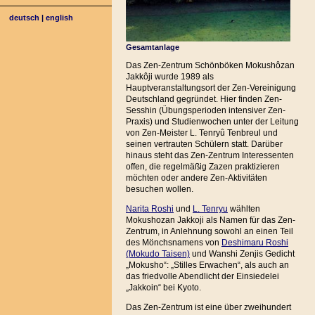
deutsch
|
english
Gesamtanlage
Das Zen-Zentrum Schönböken Mokushôzan
Jakkôji wurde 1989 als
Hauptveranstaltungsort der Zen-Vereinigung
Deutschland gegründet. Hier finden Zen-
Sesshin (Übungsperioden intensiver Zen-
Praxis) und Studienwochen unter der Leitung
von Zen-Meister L. Tenryû Tenbreul und
seinen vertrauten Schülern statt. Darüber
hinaus steht das Zen-Zentrum Interessenten
offen, die regelmäßig Zazen praktizieren
möchten oder andere Zen-Aktivitäten
besuchen wollen.
Narita Roshi
und
L. Tenryu
wählten
Mokushozan Jakkoji als Namen für das Zen-
Zentrum, in Anlehnung sowohl an einen Teil
des Mönchsnamens von
Deshimaru Roshi
(Mokudo Taisen)
und Wanshi Zenjis Gedicht
„Mokusho“: „Stilles Erwachen“, als auch an
das friedvolle Abendlicht der Einsiedelei
„Jakkoin“ bei Kyoto.
Das Zen-Zentrum ist eine über zweihundert