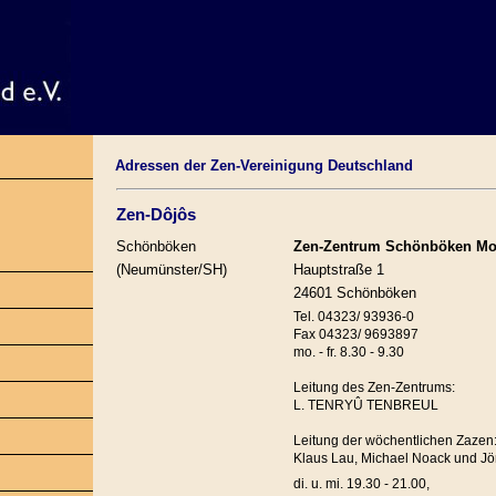
Adressen der Zen-Vereinigung Deutschland
Zen-Dôjôs
Schönböken
Zen-Zentrum Schönböken Mo
(Neumünster/SH)
Hauptstraße 1
24601 Schönböken
Tel. 04323/ 93936-0
Fax 04323/ 9693897
mo. - fr. 8.30 - 9.30
Leitung des Zen-Zentrums:
L. TENRYÛ TENBREUL
Leitung der wöchentlichen Zazen
Klaus Lau, Michael Noack und Jö
di. u. mi. 19.30 - 21.00,