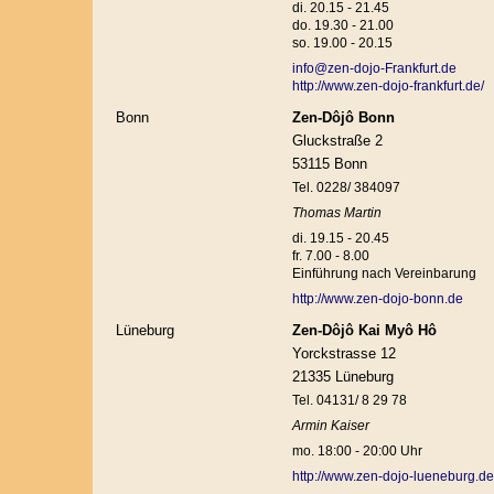
di. 20.15 - 21.45
do. 19.30 - 21.00
so. 19.00 - 20.15
info@zen-dojo-Frankfurt.de
http://www.zen-dojo-frankfurt.de/
Bonn
Zen-Dôjô Bonn
Gluckstraße 2
53115 Bonn
Tel. 0228/ 384097
Thomas Martin
di. 19.15 - 20.45
fr. 7.00 - 8.00
Einführung nach Vereinbarung
http://www.zen-dojo-bonn.de
Lüneburg
Zen-Dôjô Kai Myô Hô
Yorckstrasse 12
21335 Lüneburg
Tel. 04131/ 8 29 78
Armin Kaiser
mo. 18:00 - 20:00 Uhr
http://www.zen-dojo-lueneburg.de