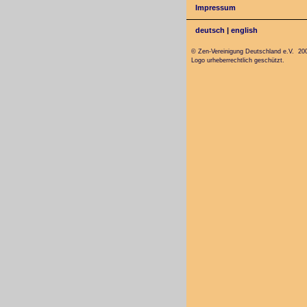
Impressum
deutsch
|
english
© Zen-Vereinigung Deutschland e.V. 20
Logo urheberrechtlich geschützt.