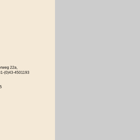
jerweg 22a,
031-(0)43-4501193
45