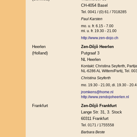
CH-4054 Basel
Tel. 0041 / (0) 61 / 7018285
Paul Karsten
mo. u. fr. 6.15 - 7.00
mi. u. fr. 19.30 - 21.00
http://www.zen-dojo.ch
Heerlen
Zen-Dôjô Heerlen
(Holland)
Putgraaf 3
NL Heerlen
Kontakt: Christina Seyferth, Parti
NL-6286 AL Wittem/Partij, Tel. 0
Christina Seyferth
mo. 19.30 - 21.00, di. 19.30 - 20.
jromkens@home.nl
http://www.zendojoheerlen.nl
Frankfurt
Zen-Dôjô Frankfurt
Lange Str. 31, 3. Stock
60311 Frankfurt
Tel. 0171 / 1755558
Barbara Beste