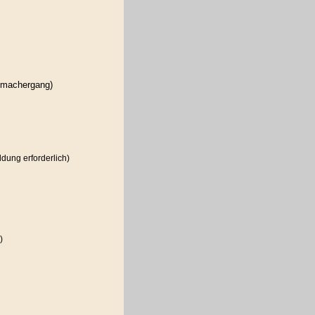
tmachergang)
ldung erforderlich)
)