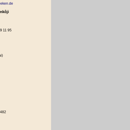
oeken.de
nkôji
59 11 95
ai)
9482