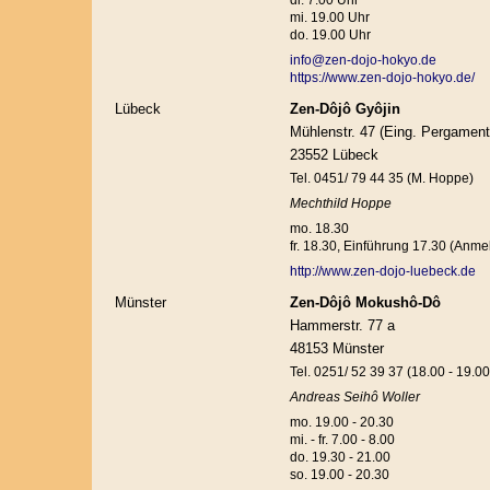
di. 7.00 Uhr
mi. 19.00 Uhr
do. 19.00 Uhr
info@zen-dojo-hokyo.de
https://www.zen-dojo-hokyo.de/
Lübeck
Zen-Dôjô Gyôjin
Mühlenstr. 47 (Eing. Pergamen
23552 Lübeck
Tel. 0451/ 79 44 35 (M. Hoppe)
Mechthild Hoppe
mo. 18.30
fr. 18.30, Einführung 17.30 (Anme
http://www.zen-dojo-luebeck.de
Münster
Zen-Dôjô Mokushô-Dô
Hammerstr. 77 a
48153 Münster
Tel. 0251/ 52 39 37 (18.00 - 19.00
Andreas Seihô Woller
mo. 19.00 - 20.30
mi. - fr. 7.00 - 8.00
do. 19.30 - 21.00
so. 19.00 - 20.30