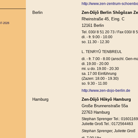
http://www.zen-zentrum-schoenb
Berlin
Zen-Dôjô Berlin Shôgôzan Ze
Rheinstraße 45, Eing. C
07-2026
12161 Berlin
Tel. 030/ 8 51 20 73 / Fax 030/ 8 
di. - fr. 9.00 - 10.00
so. 11.30 - 12.30
L. TENRYÛ TENBREUL
di. - fr. 7.00 - 8.00 (anschl. Gen-m
di. 19.00 - 20.00
mi. u do. 19.00 - 20.30
sa. 17.00 Einführung
(Zazen: 18.00 - 19.30)
so. 9.30 - 11.00
http://www.zen-dojo-berlin.de
Hamburg
Zen-Dôjô Hôkyô Hamburg
Große Brunnenstraße 55a
22763 Hamburg
Stephan Sprenger Tel.: 0160116
Juliette Groß Tel.: 0172564463
Stephan Sprenger, Juliette Groß