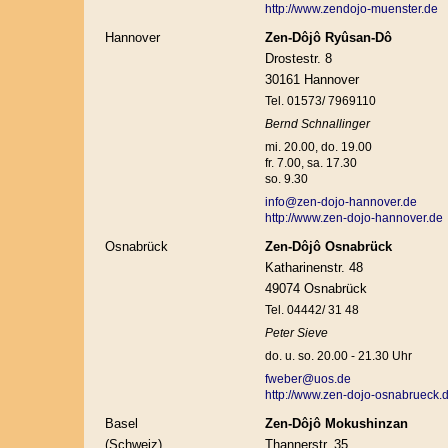
http://www.zendojo-muenster.de
Hannover
Zen-Dôjô Ryûsan-Dô
Drostestr. 8
30161 Hannover
Tel. 01573/ 7969110
Bernd Schnallinger
mi. 20.00, do. 19.00
fr. 7.00, sa. 17.30
so. 9.30
info@zen-dojo-hannover.de
http://www.zen-dojo-hannover.de
Osnabrück
Zen-Dôjô Osnabrück
Katharinenstr. 48
49074 Osnabrück
Tel. 04442/ 31 48
Peter Sieve
do. u. so. 20.00 - 21.30 Uhr
fweber@uos.de
http://www.zen-dojo-osnabrueck.
Basel
Zen-Dôjô Mokushinzan
(Schweiz)
Thannerstr. 35