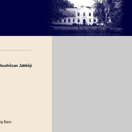
kushôzan Jakkôji
:
rg Baro