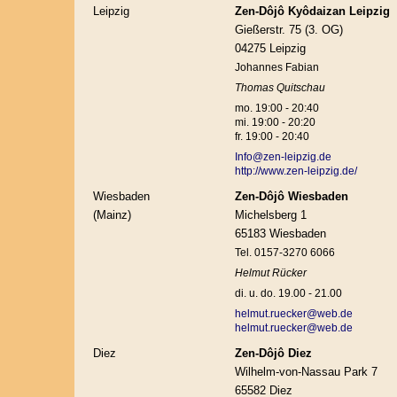
Leipzig
Zen-Dôjô Kyôdaizan Leipzig
Gießerstr. 75 (3. OG)
04275 Leipzig
Johannes Fabian
Thomas Quitschau
mo. 19:00 - 20:40
mi. 19:00 - 20:20
fr. 19:00 - 20:40
Info@zen-leipzig.de
http://www.zen-leipzig.de/
Wiesbaden
Zen-Dôjô Wiesbaden
(Mainz)
Michelsberg 1
65183 Wiesbaden
Tel. 0157-3270 6066
Helmut Rücker
di. u. do. 19.00 - 21.00
helmut.ruecker@web.de
helmut.ruecker@web.de
Diez
Zen-Dôjô Diez
Wilhelm-von-Nassau Park 7
65582 Diez