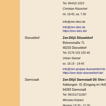
Tel. 06432/ 1023
Christian Räuschel
mi. 19:45, sa. 7:30
info@zen-diez.de
info@zen-diez.de
https://zen-diez.de/
Düsseldorf
Zen-Dôjô Düsseldorf
Birkenstraße 71
40233 Düsseldorf
Tel. 0176 103 155 40
Urban Slamal
so. 18.15 - 19:45
info@zen-gruppe-duesseldorf.de
https://zen-dojo-duesseldorf.de/
Darmstadt
Zen-Dôjô Darmstadt Dô Shin
Adelungstr. 41 (Eingang im Hof
64283 Darmstadt
Tel. 06151/711067
Miroslav Kubani
Montag 19.30 - 21.00