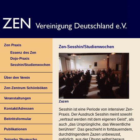
Zen Praxis
Zen-Sesshin/Studienwochen
Essenz des Zen
Dojo-Praxis
Sesshin/Studienwochen
Über den Verein
Zen-Zentrum Schönböken
Veranstaltungen
Zazen
Kontakt/Adressen
Sesshin ist eine Periode von intensiver Zen-
Praxis. Der Ausdruck Sesshin meint sowohl
Beitrittsformular
„vertraut werden mit dem eigenen Geist“, als
auch „das Ursprüngliche, das Wesentliche
Publikationen
berühren“. Das geschieht in fortdauerndem,
durchdringendem Zazen unbewusst,
natürlich, aus der Übung selbst heraus
Sotoshu Shumucho