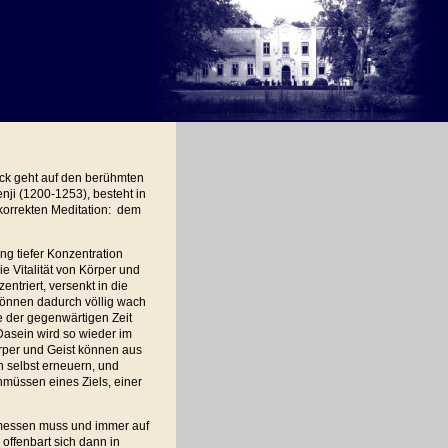
ück geht auf den berühmten
ji (1200-1253), besteht in
korrekten Meditation: dem
ung tiefer Konzentration
die Vitalität von Körper und
entriert, versenkt in die
können dadurch völlig wach
lle der gegenwärtigen Zeit
 Dasein wird so wieder im
rper und Geist können aus
h selbst erneuern, und
müssen eines Ziels, einer
 messen muss und immer auf
offenbart sich dann in