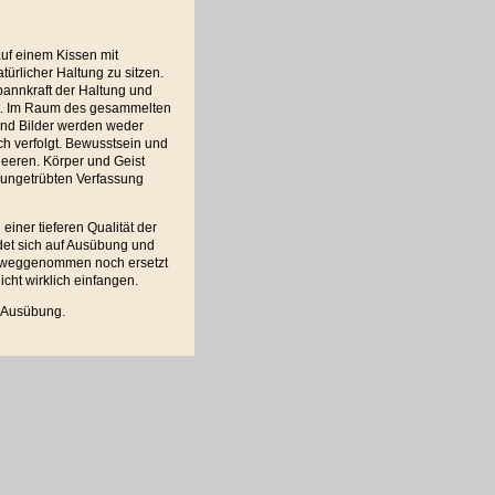
auf einem Kissen mit
türlicher Haltung zu sitzen.
pannkraft der Haltung und
rt. Im Raum des gesammelten
nd Bilder werden weder
ch verfolgt. Bewusstsein und
eeren. Körper und Geist
, ungetrübten Verfassung
einer tieferen Qualität der
ndet sich auf Ausübung und
rweggenommen noch ersetzt
cht wirklich einfangen.
h Ausübung.