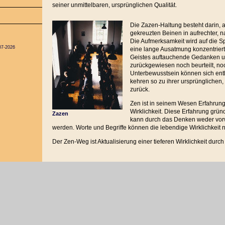
seiner unmittelbaren, ursprünglichen Qualität.
Die Zazen-Haltung besteht darin, 
gekreuzten Beinen in aufrechter, na
Die Aufmerksamkeit wird auf die S
07-2026
eine lange Ausatmung konzentrie
Geistes auftauchende Gedanken u
zurückgewiesen noch beurteilt, no
Unterbewusstsein können sich entl
kehren so zu ihrer ursprünglichen
zurück.
Zen ist in seinem Wesen Erfahrung 
Wirklichkeit. Diese Erfahrung grü
Zazen
kann durch das Denken weder vo
werden. Worte und Begriffe können die lebendige Wirklichkeit ni
Der Zen-Weg ist Aktualisierung einer tieferen Wirklichkeit durc