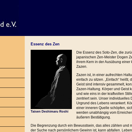
Essenz des Zen
Die Essenz des Soto-Zen, die zur
japanischen Zen-Meister Dogen Zen
ihrem Kern in der Ausübung einer 
Zazen.
Zazen ist, in einer aufrechten Halt
einfach zu sitzen. „Einfach“ heißt, 
Geist sind intensiv gesammelt, konz
Zazen-Haltung. Körper und Geist 
und wie eins in der kraftvollen Sti
zentriert sein. Unser individuelles
Urgrund des Lebens verankert. Kö
einer inneren Quelle schöpfen, sic
Taisen Deshimaru Roshi
werden unabhängig vom Erreichen
äußeren Bestätigung.
Die Begrenzung durch ein Bewusstsein, das alles zählen und
der Suche nach persönlichem Gewinn ist, kann abfallen. Leben 