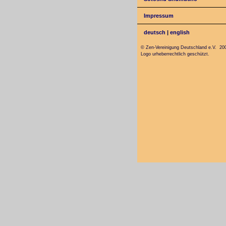
Impressum
deutsch
|
english
© Zen-Vereinigung Deutschland e.V. 20
Logo urheberrechtlich geschützt.