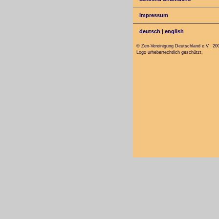
Impressum
deutsch
|
english
© Zen-Vereinigung Deutschland e.V. 20
Logo urheberrechtlich geschützt.