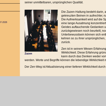
seiner unmittelbaren, ursprünglichen Qualität.
Die Zazen-Haltung besteht darin, 
gekreuzten Beinen in aufrechter, na
Die Aufmerksamkeit wird auf die S
07-2026
eine lange Ausatmung konzentrie
Geistes auftauchende Gedanken u
zurückgewiesen noch beurteilt, no
Unterbewusstsein können sich entl
kehren so zu ihrer ursprünglichen
zurück.
Zen ist in seinem Wesen Erfahrung 
Wirklichkeit. Diese Erfahrung grü
Zazen
kann durch das Denken weder vo
werden. Worte und Begriffe können die lebendige Wirklichkeit ni
Der Zen-Weg ist Aktualisierung einer tieferen Wirklichkeit durc