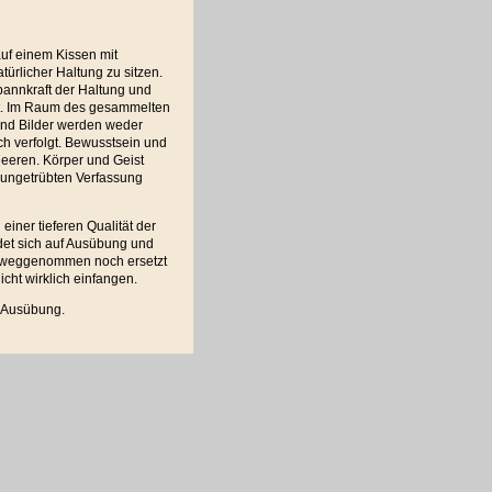
auf einem Kissen mit
türlicher Haltung zu sitzen.
pannkraft der Haltung und
rt. Im Raum des gesammelten
nd Bilder werden weder
ch verfolgt. Bewusstsein und
eeren. Körper und Geist
, ungetrübten Verfassung
einer tieferen Qualität der
ndet sich auf Ausübung und
rweggenommen noch ersetzt
cht wirklich einfangen.
h Ausübung.