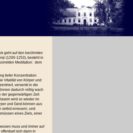
ück geht auf den berühmten
ji (1200-1253), besteht in
korrekten Meditation: dem
ung tiefer Konzentration
die Vitalität von Körper und
entriert, versenkt in die
können dadurch völlig wach
lle der gegenwärtigen Zeit
 Dasein wird so wieder im
rper und Geist können aus
h selbst erneuern, und
müssen eines Ziels, einer
 messen muss und immer auf
offenbart sich dann in