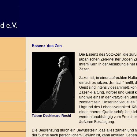
Essenz des Zen
Die Essenz des Soto-Zen, die zur
japanischen Zen-Meister Dogen Zen
ihrem Kern in der Ausübung einer 
Zazen.
Zazen ist, in einer aufrechten Halt
einfach zu sitzen. „Einfach“ heißt, 
Geist sind intensiv gesammelt, konz
Zazen-Haltung. Körper und Geist 
und wie eins in der kraftvollen Sti
zentriert sein. Unser individuelles
Urgrund des Lebens verankert. Kö
einer inneren Quelle schöpfen, sic
Taisen Deshimaru Roshi
werden unabhängig vom Erreichen
äußeren Bestätigung.
Die Begrenzung durch ein Bewusstsein, das alles zählen und
der Suche nach persönlichem Gewinn ist, kann abfallen. Leben 