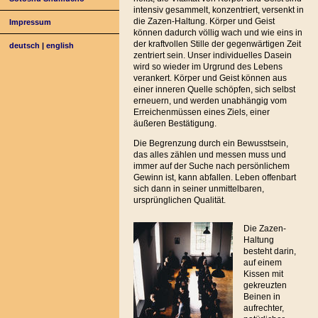
intensiv gesammelt, konzentriert, versenkt in
die Zazen-Haltung. Körper und Geist
Impressum
können dadurch völlig wach und wie eins in
der kraftvollen Stille der gegenwärtigen Zeit
deutsch
|
english
zentriert sein. Unser individuelles Dasein
wird so wieder im Urgrund des Lebens
verankert. Körper und Geist können aus
einer inneren Quelle schöpfen, sich selbst
erneuern, und werden unabhängig vom
Erreichenmüssen eines Ziels, einer
äußeren Bestätigung.
Die Begrenzung durch ein Bewusstsein,
das alles zählen und messen muss und
immer auf der Suche nach persönlichem
Gewinn ist, kann abfallen. Leben offenbart
sich dann in seiner unmittelbaren,
ursprünglichen Qualität.
Die Zazen-
Haltung
besteht darin,
auf einem
Kissen mit
gekreuzten
Beinen in
aufrechter,