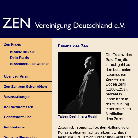
Zen Praxis
Essenz des Zen
Essenz des Zen
Die Essenz des
Dojo-Praxis
Soto-Zen, die
Sesshin/Studienwochen
zurück geht auf
den berühmten
japanischen
Über den Verein
Zen-Meister
Dogen Zenji
Zen-Zentrum Schönböken
(1200-1253),
besteht in
Veranstaltungen
ihrem Kern in
der Ausübung
Kontakt/Adressen
einer korrekten
Meditation:
Taisen Deshimaru Roshi
Beitrittsformular
dem Zazen.
Publikationen
Zazen ist, in einer aufrechten Haltung tiefer
Konzentration einfach zu sitzen. „Einfach“
heißt, die Vitalität von Körper und Geist sind
Sotoshu Shumucho