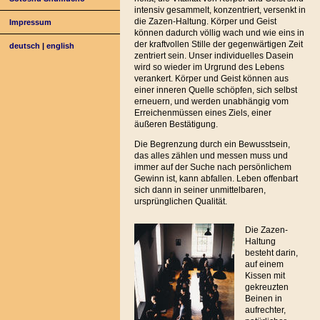
intensiv gesammelt, konzentriert, versenkt in
die Zazen-Haltung. Körper und Geist
Impressum
können dadurch völlig wach und wie eins in
der kraftvollen Stille der gegenwärtigen Zeit
deutsch
|
english
zentriert sein. Unser individuelles Dasein
wird so wieder im Urgrund des Lebens
verankert. Körper und Geist können aus
einer inneren Quelle schöpfen, sich selbst
erneuern, und werden unabhängig vom
Erreichenmüssen eines Ziels, einer
äußeren Bestätigung.
Die Begrenzung durch ein Bewusstsein,
das alles zählen und messen muss und
immer auf der Suche nach persönlichem
Gewinn ist, kann abfallen. Leben offenbart
sich dann in seiner unmittelbaren,
ursprünglichen Qualität.
Die Zazen-
Haltung
besteht darin,
auf einem
Kissen mit
gekreuzten
Beinen in
aufrechter,