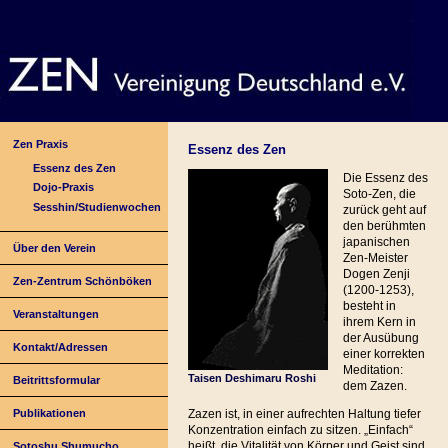
Zen Praxis
Essenz des Zen
Essenz des Zen
Die Essenz des
Dojo-Praxis
Soto-Zen, die
Sesshin/Studienwochen
zurück geht auf
den berühmten
japanischen
Über den Verein
Zen-Meister
Dogen Zenji
Zen-Zentrum Schönböken
(1200-1253),
besteht in
Veranstaltungen
ihrem Kern in
der Ausübung
Kontakt/Adressen
einer korrekten
Meditation:
Taisen Deshimaru Roshi
Beitrittsformular
dem Zazen.
Publikationen
Zazen ist, in einer aufrechten Haltung tiefer
Konzentration einfach zu sitzen. „Einfach“
heißt, die Vitalität von Körper und Geist sind
Sotoshu Shumucho