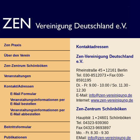
Zen Praxis
Kontaktadressen
Über den Verein
Zen-Vereinigung Deutschland
e.V.
Zen-Zentrum Schönböken
Rheinstraße 45 • 12161 Berlin
Tel. 030-8512073 • Fax 030-
Veranstaltungen
8591195
Di. - Fr. 9.00 - 10.00 / So. 11.30 -
Kontakt/Adressen
12.30
E-Mail Formular
E-Mail:
info@zen-vereinigung.de
Veranstaltungsinformationen per
Internet:
www.zen-vereinigung.de
E-Mail bestellen
Zen-Zentrum Schönböken
Veranstaltungsinformationen per
E-Mail abbestellen
Hauptstr. 1 • 24601 Schönböken
Tel. 04323-939360
Beitrittsformular
Fax 04323-9693897
Mo. - Fr. 8.30 - 9.30
Publikationen
EMail:
info@zen-vereinigung.de