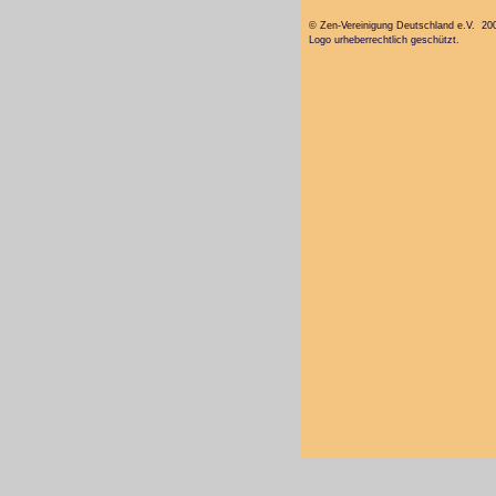
© Zen-Vereinigung Deutschland e.V. 20
Logo urheberrechtlich geschützt.