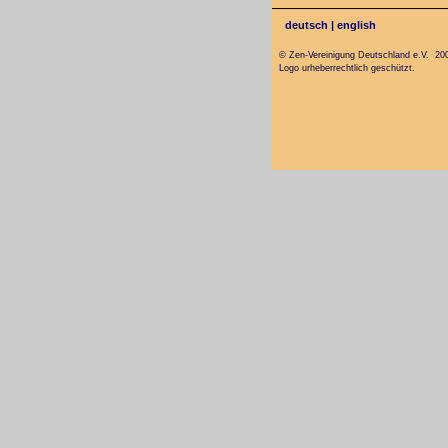
deutsch
|
english
© Zen-Vereinigung Deutschland e.V. 20
Logo urheberrechtlich geschützt.