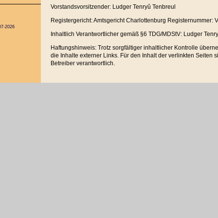
Vorstandsvorsitzender: Ludger Tenryû Tenbreul
Registergericht: Amtsgericht Charlottenburg Registernummer:
07-2026
Inhaltlich Verantwortlicher gemäß §6 TDG/MDStV: Ludger Tenr
Haftungshinweis: Trotz sorgfältiger inhaltlicher Kontrolle über
die Inhalte externer Links. Für den Inhalt der verlinkten Seiten 
Betreiber verantwortlich.