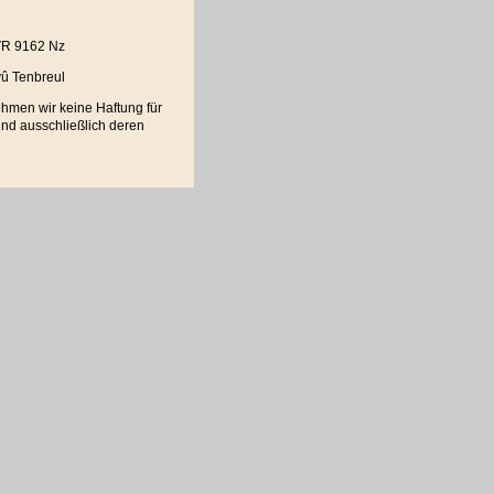
 VR 9162 Nz
yû Tenbreul
nehmen wir keine Haftung für
sind ausschließlich deren