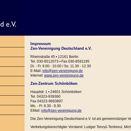
Impressum
Zen-Vereinigung Deutschland e.V.
Rheinstraße 45 • 12161 Berlin
Tel. 030-8512073 • Fax 030-8591195
Di. - Fr. 9.00 - 10.00 / So. 11.30 - 12.30
E-Mail:
info@zen-vereinigung.de
Internet:
www.zen-vereinigung.de
Zen-Zentrum Schönböken
Hauptstr. 1 • 24601 Schönböken
Tel. 04323-939360
Fax 04323-9693897
Mo. - Fr. 8.30 - 9.30
EMail:
info@zen-vereinigung.de
Die Zen-Vereinigung Deutschland e.V. ist als gemeinnütziger V
Vertretungsberechtigter Vorstand: Ludger Tenryû Tenbreul, Mi