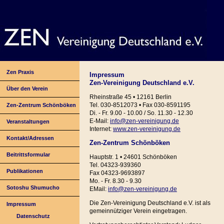
Zen Praxis
Impressum
Zen-Vereinigung Deutschland e.V.
Über den Verein
Rheinstraße 45 • 12161 Berlin
Tel. 030-8512073 • Fax 030-8591195
Zen-Zentrum Schönböken
Di. - Fr. 9.00 - 10.00 / So. 11.30 - 12.30
E-Mail:
info@zen-vereinigung.de
Veranstaltungen
Internet:
www.zen-vereinigung.de
Kontakt/Adressen
Zen-Zentrum Schönböken
Beitrittsformular
Hauptstr. 1 • 24601 Schönböken
Tel. 04323-939360
Publikationen
Fax 04323-9693897
Mo. - Fr. 8.30 - 9.30
Sotoshu Shumucho
EMail:
info@zen-vereinigung.de
Die Zen-Vereinigung Deutschland e.V. ist als
Impressum
gemeinnütziger Verein eingetragen.
Datenschutz