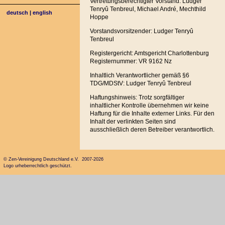
Vertretungsberechtigter Vorstand: Ludger
Tenryû Tenbreul, Michael André, Mechthild
deutsch
|
english
Hoppe
Vorstandsvorsitzender: Ludger Tenryû
Tenbreul
Registergericht: Amtsgericht Charlottenburg
Registernummer: VR 9162 Nz
Inhaltlich Verantwortlicher gemäß §6
TDG/MDStV: Ludger Tenryû Tenbreul
Haftungshinweis: Trotz sorgfältiger
inhaltlicher Kontrolle übernehmen wir keine
Haftung für die Inhalte externer Links. Für den
Inhalt der verlinkten Seiten sind
ausschließlich deren Betreiber verantwortlich.
© Zen-Vereinigung Deutschland e.V. 2007-2026
Logo urheberrechtlich geschützt.