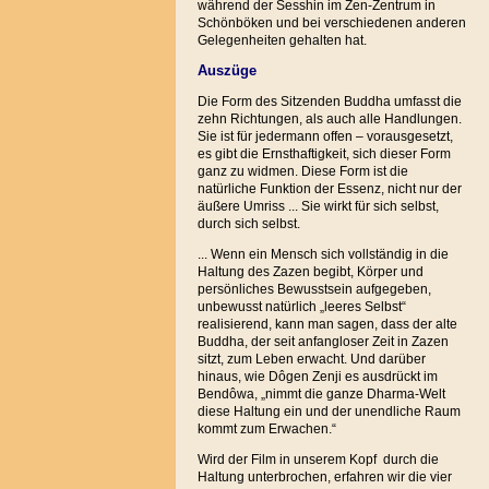
während der Sesshin im Zen-Zentrum in
Schönböken und bei verschiedenen anderen
Gelegenheiten gehalten hat.
Auszüge
Die Form des Sitzenden Buddha umfasst die
zehn Richtungen, als auch alle Handlungen.
Sie ist für jedermann offen – vorausgesetzt,
es gibt die Ernsthaftigkeit, sich dieser Form
ganz zu widmen. Diese Form ist die
natürliche Funktion der Essenz, nicht nur der
äußere Umriss ... Sie wirkt für sich selbst,
durch sich selbst.
... Wenn ein Mensch sich vollständig in die
Haltung des Zazen begibt, Körper und
persönliches Bewusstsein aufgegeben,
unbewusst natürlich „leeres Selbst“
realisierend, kann man sagen, dass der alte
Buddha, der seit anfangloser Zeit in Zazen
sitzt, zum Leben erwacht. Und darüber
hinaus, wie Dôgen Zenji es ausdrückt im
Bendôwa, „nimmt die ganze Dharma-Welt
diese Haltung ein und der unendliche Raum
kommt zum Erwachen.“
Wird der Film in unserem Kopf durch die
Haltung unterbrochen, erfahren wir die vier