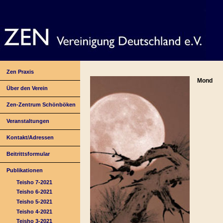
Zen Praxis
Mond
Über den Verein
Zen-Zentrum Schönböken
Veranstaltungen
Kontakt/Adressen
Beitrittsformular
Publikationen
Teisho 7-2021
Teisho 6-2021
Teisho 5-2021
Teisho 4-2021
Teisho 3-2021