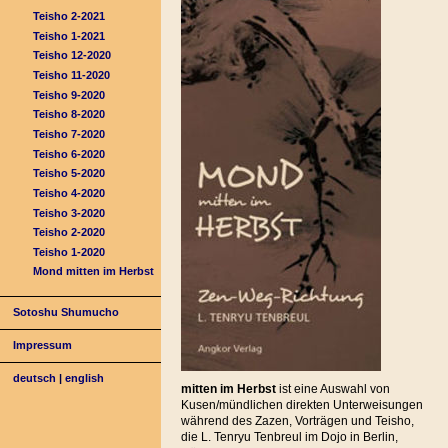
Teisho 2-2021
Teisho 1-2021
Teisho 12-2020
Teisho 11-2020
Teisho 9-2020
Teisho 8-2020
Teisho 7-2020
Teisho 6-2020
Teisho 5-2020
Teisho 4-2020
Teisho 3-2020
Teisho 2-2020
Teisho 1-2020
Mond mitten im Herbst
Sotoshu Shumucho
Impressum
deutsch
|
english
mitten im Herbst
ist eine Auswahl von
Kusen/mündlichen direkten Unterweisungen
während des Zazen, Vorträgen und Teisho,
die L. Tenryu Tenbreul im Dojo in Berlin,