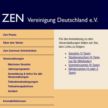
Zen Praxis
Für die Anmeldung zu den
Über den Verein
Veranstaltungen bitten wir Sie,
den Links zu folgen:
Zen-Zentrum Schönböken
Sesshin (3 Tage)
Studienwochen (6 Tage,
Veranstaltungen
nur für Mitglieder)
Nächstes Sesshin
Sommercamps (9 Tage)
Wintercamps (4 oder
3
Jahresprogramm
Tage)
Anmeldung & Infos für alle
Veranstaltungen
Teilnahmebedingungen
Teilnahmegebühren
Anfahrt
Kontakt/Adressen