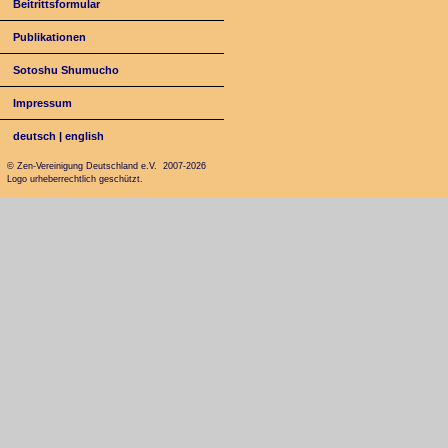
Beitrittsformular
Publikationen
Sotoshu Shumucho
Impressum
deutsch
|
english
© Zen-Vereinigung Deutschland e.V. 2007-2026
Logo urheberrechtlich geschützt.