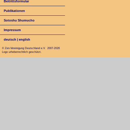
Beitrittsformular
Publikationen
Sotoshu Shumucho
Impressum
deutsch
|
english
© Zen-Vereinigung Deutschland e.V. 2007-2026
Logo urheberrechtlich geschützt.