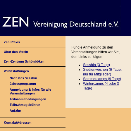
Zen Praxis
Für die Anmeldung zu den
Über den Verein
Veranstaltungen bitten wir Sie,
den Links zu folgen:
Zen-Zentrum Schönböken
Sesshin (3 Tage)
Studienwochen (6 Tage,
Veranstaltungen
nur für Mitglieder)
Nächstes Sesshin
Sommercamps (9 Tage)
Wintercamps (4 oder
3
Jahresprogramm
Tage)
Anmeldung & Infos für alle
Veranstaltungen
Teilnahmebedingungen
Teilnahmegebühren
Anfahrt
Kontakt/Adressen