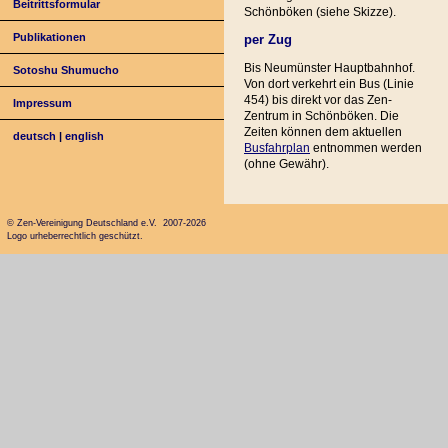
Beitrittsformular
Schönböken (siehe Skizze).
Publikationen
per Zug
Bis Neumünster Hauptbahnhof.
Sotoshu Shumucho
Von dort verkehrt ein Bus (Linie
454) bis direkt vor das Zen-
Impressum
Zentrum in Schönböken. Die
Zeiten können dem aktuellen
deutsch
|
english
Busfahrplan
entnommen werden
(ohne Gewähr).
© Zen-Vereinigung Deutschland e.V. 2007-2026
Logo urheberrechtlich geschützt.