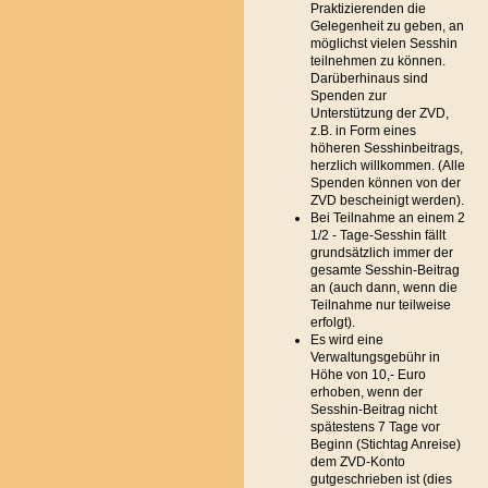
Praktizierenden die
Gelegenheit zu geben, an
möglichst vielen Sesshin
teilnehmen zu können.
Darüberhinaus sind
Spenden zur
Unterstützung der ZVD,
z.B. in Form eines
höheren Sesshinbeitrags,
herzlich willkommen. (Alle
Spenden können von der
ZVD bescheinigt werden).
Bei Teilnahme an einem 2
1/2 - Tage-Sesshin fällt
grundsätzlich immer der
gesamte Sesshin-Beitrag
an (auch dann, wenn die
Teilnahme nur teilweise
erfolgt).
Es wird eine
Verwaltungsgebühr in
Höhe von 10,- Euro
erhoben, wenn der
Sesshin-Beitrag nicht
spätestens 7 Tage vor
Beginn (Stichtag Anreise)
dem ZVD-Konto
gutgeschrieben ist (dies