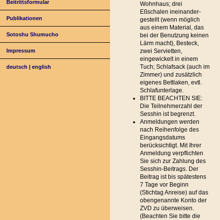
Beitrittsformular
Wohnhaus; drei
Eßschalen ineinander-
Publikationen
gestellt (wenn möglich
aus einem Material, das
Sotoshu Shumucho
bei der Benutzung keinen
Lärm macht), Besteck,
Impressum
zwei Servietten,
eingewickelt in einem
Tuch; Schlafsack (auch im
deutsch
|
english
Zimmer) und zusätzlich
eigenes Bettlaken, evtl.
Schlafunterlage.
BITTE BEACHTEN SIE:
Die Teilnehmerzahl der
Sesshin ist begrenzt.
Anmeldungen werden
nach Reihenfolge des
Eingangsdatums
berücksichtigt. Mit Ihrer
Anmeldung verpflichten
Sie sich zur Zahlung des
Sesshin-Beitrags. Der
Beitrag ist bis spätestens
7 Tage vor Beginn
(Stichtag Anreise) auf das
obengenannte Konto der
ZVD zu überweisen.
(Beachten Sie bitte die