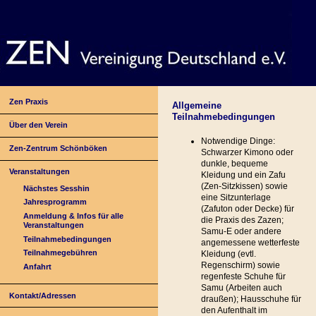
Zen Praxis
Allgemeine
Teilnahmebedingungen
Über den Verein
Notwendige Dinge:
Zen-Zentrum Schönböken
Schwarzer Kimono oder
dunkle, bequeme
Veranstaltungen
Kleidung und ein Zafu
(Zen-Sitzkissen) sowie
Nächstes Sesshin
eine Sitzunterlage
Jahresprogramm
(Zafuton oder Decke) für
Anmeldung & Infos für alle
die Praxis des Zazen;
Veranstaltungen
Samu-E oder andere
Teilnahmebedingungen
angemessene wetterfeste
Teilnahmegebühren
Kleidung (evtl.
Regenschirm) sowie
Anfahrt
regenfeste Schuhe für
Samu (Arbeiten auch
Kontakt/Adressen
draußen); Hausschuhe für
den Aufenthalt im