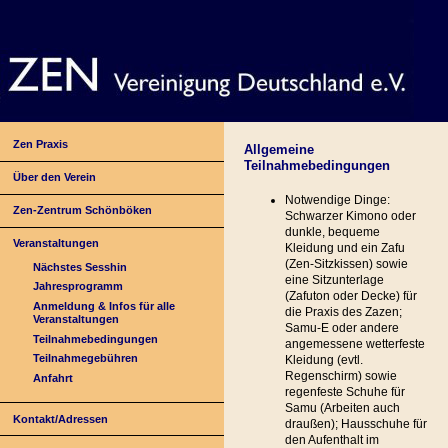
Zen Praxis
Allgemeine
Teilnahmebedingungen
Über den Verein
Notwendige Dinge:
Zen-Zentrum Schönböken
Schwarzer Kimono oder
dunkle, bequeme
Veranstaltungen
Kleidung und ein Zafu
(Zen-Sitzkissen) sowie
Nächstes Sesshin
eine Sitzunterlage
Jahresprogramm
(Zafuton oder Decke) für
Anmeldung & Infos für alle
die Praxis des Zazen;
Veranstaltungen
Samu-E oder andere
Teilnahmebedingungen
angemessene wetterfeste
Teilnahmegebühren
Kleidung (evtl.
Regenschirm) sowie
Anfahrt
regenfeste Schuhe für
Samu (Arbeiten auch
Kontakt/Adressen
draußen); Hausschuhe für
den Aufenthalt im