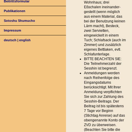
Beitrittsformular
Wohnhaus; drei
Eßschalen ineinander-
Publikationen
gestellt (wenn möglich
aus einem Material, das
Sotoshu Shumucho
bei der Benutzung keinen
Lärm macht), Besteck,
Impressum
zwei Servietten,
eingewickelt in einem
Tuch; Schlafsack (auch im
deutsch
|
english
Zimmer) und zusätzlich
eigenes Bettlaken, evtl.
Schlafunterlage.
BITTE BEACHTEN SIE:
Die Teilnehmerzahl der
Sesshin ist begrenzt.
Anmeldungen werden
nach Reihenfolge des
Eingangsdatums
berücksichtigt. Mit Ihrer
Anmeldung verpflichten
Sie sich zur Zahlung des
Sesshin-Beitrags. Der
Beitrag ist bis spätestens
7 Tage vor Beginn
(Stichtag Anreise) auf das
obengenannte Konto der
ZVD zu überweisen.
(Beachten Sie bitte die