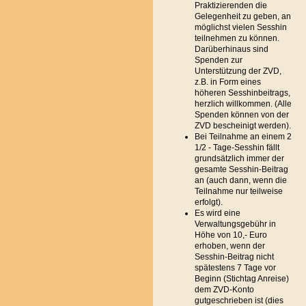
Praktizierenden die
Gelegenheit zu geben, an
möglichst vielen Sesshin
teilnehmen zu können.
Darüberhinaus sind
Spenden zur
Unterstützung der ZVD,
z.B. in Form eines
höheren Sesshinbeitrags,
herzlich willkommen. (Alle
Spenden können von der
ZVD bescheinigt werden).
Bei Teilnahme an einem 2
1/2 - Tage-Sesshin fällt
grundsätzlich immer der
gesamte Sesshin-Beitrag
an (auch dann, wenn die
Teilnahme nur teilweise
erfolgt).
Es wird eine
Verwaltungsgebühr in
Höhe von 10,- Euro
erhoben, wenn der
Sesshin-Beitrag nicht
spätestens 7 Tage vor
Beginn (Stichtag Anreise)
dem ZVD-Konto
gutgeschrieben ist (dies