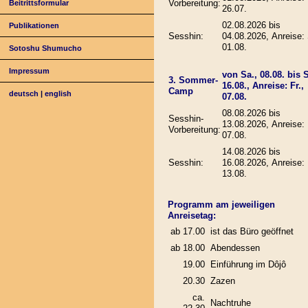
Vorbereitung:
Beitrittsformular
26.07.
02.08.2026 bis
Publikationen
Sesshin:
04.08.2026, Anreise: 
01.08.
Sotoshu Shumucho
Impressum
von Sa., 08.08. bis 
3. Sommer-
16.08., Anreise: Fr.,
Camp
deutsch
|
english
07.08.
08.08.2026 bis
Sesshin-
13.08.2026, Anreise: 
Vorbereitung:
07.08.
14.08.2026 bis
Sesshin:
16.08.2026, Anreise: 
13.08.
Programm am jeweiligen
Anreisetag:
ab 17.00
ist das Büro geöffnet
ab 18.00
Abendessen
19.00
Einführung im Dôjô
20.30
Zazen
ca.
Nachtruhe