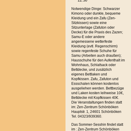
22.30
Notwendige Dinge: Schwarzer
Kimono oder dunkle, bequeme
Kleidung und ein Zafu (Zen-
Sitzkissen) sowie eine
Sitzunterlage (Zafuton oder
Decke) für die Praxis des Zazen;
Samu-E oder andere
angemessene wetterfeste
Kleidung (evtl. Regenschirm)
sowie regenfeste Schuhe für
Samu (Arbeiten auch draußen);
Hausschuhe für den Aufenthalt im
Wohnhaus, Schlafsack oder
Bettdecke, und zusätzlich
eigenes Bettlaken und
Kopfkissen. Zafu, Zafuton und
Essschalen können kostenlos
ausgeliehen werden. Bettbezüge
und Laken kosten leihweise 10€,
Bettdecke mit Kopfkissen 40€.
Die Veranstaltungen finden statt
im: Zen-Zentrum Schönböken
Hauptstr. 1, 24601 Schönböken
Tel. 04323/939360.
Das Sommer-Sesshin findet statt
im : Zen-Zentrum Schönböken