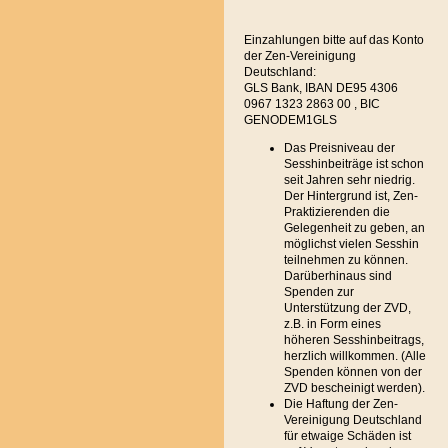
Einzahlungen bitte auf das Konto
der Zen-Vereinigung
Deutschland:
GLS Bank, IBAN DE95 4306
0967 1323 2863 00 , BIC
GENODEM1GLS
Das Preisniveau der
Sesshinbeiträge ist schon
seit Jahren sehr niedrig.
Der Hintergrund ist, Zen-
Praktizierenden die
Gelegenheit zu geben, an
möglichst vielen Sesshin
teilnehmen zu können.
Darüberhinaus sind
Spenden zur
Unterstützung der ZVD,
z.B. in Form eines
höheren Sesshinbeitrags,
herzlich willkommen. (Alle
Spenden können von der
ZVD bescheinigt werden).
Die Haftung der Zen-
Vereinigung Deutschland
für etwaige Schäden ist