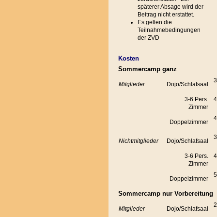
späterer Absage wird der
Beitrag nicht erstattet.
Es gelten die
Teilnahmebedingungen
der ZVD
Kosten
Sommercamp ganz
3
Mitglieder
Dojo/Schlafsaal
3-6 Pers.
4
Zimmer
4
Doppelzimmer
3
Nichtmitglieder
Dojo/Schlafsaal
3-6 Pers.
4
Zimmer
5
Doppelzimmer
Sommercamp nur Vorbereitung
2
Mitglieder
Dojo/Schlafsaal