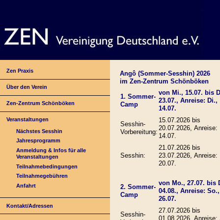
Zen Praxis
Angô (Sommer-Sesshin) 2026
im Zen-Zentrum Schönböken
Über den Verein
von Mi., 15.07. bis D
1. Sommer-
23.07., Anreise: Di.,
Zen-Zentrum Schönböken
Camp
14.07.
Veranstaltungen
15.07.2026 bis
Sesshin-
20.07.2026, Anreise: 
Nächstes Sesshin
Vorbereitung:
14.07.
Jahresprogramm
21.07.2026 bis
Anmeldung & Infos für alle
Sesshin:
23.07.2026, Anreise:
Veranstaltungen
20.07.
Teilnahmebedingungen
Teilnahmegebühren
von Mo., 27.07. bis D
Anfahrt
2. Sommer-
04.08., Anreise: So.,
Camp
26.07.
Kontakt/Adressen
27.07.2026 bis
Sesshin-
01.08.2026, Anreise: 