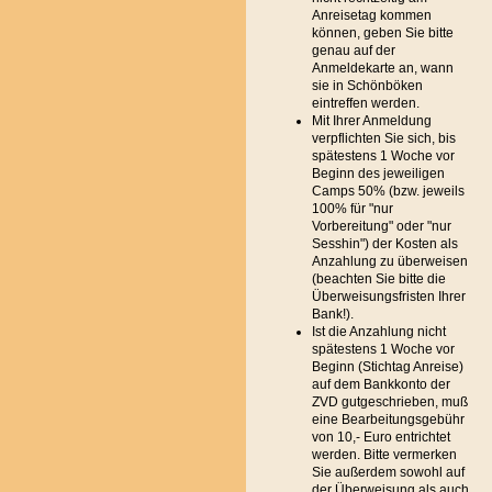
Anreisetag kommen
können, geben Sie bitte
genau auf der
Anmeldekarte an, wann
sie in Schönböken
eintreffen werden.
Mit Ihrer Anmeldung
verpflichten Sie sich, bis
spätestens 1 Woche vor
Beginn des jeweiligen
Camps 50% (bzw. jeweils
100% für "nur
Vorbereitung" oder "nur
Sesshin") der Kosten als
Anzahlung zu überweisen
(beachten Sie bitte die
Überweisungsfristen Ihrer
Bank!).
Ist die Anzahlung nicht
spätestens 1 Woche vor
Beginn (Stichtag Anreise)
auf dem Bankkonto der
ZVD gutgeschrieben, muß
eine Bearbeitungsgebühr
von 10,- Euro entrichtet
werden. Bitte vermerken
Sie außerdem sowohl auf
der Überweisung als auch