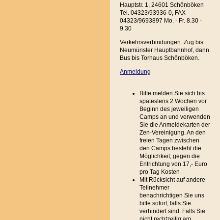
Hauptstr. 1, 24601 Schönböken
Tel. 04323/93936-0, FAX
04323/9693897 Mo. - Fr. 8.30 -
9.30
Verkehrsverbindungen: Zug bis
Neumünster Hauptbahnhof, dann
Bus bis Torhaus Schönböken.
Anmeldung
Bitte melden Sie sich bis
spätestens 2 Wochen vor
Beginn des jeweiligen
Camps an und verwenden
Sie die Anmeldekarten der
Zen-Vereinigung. An den
freien Tagen zwischen
den Camps besteht die
Möglichkeit, gegen die
Entrichtung von 17,- Euro
pro Tag Kosten
Mit Rücksicht auf andere
Teilnehmer
benachrichtigen Sie uns
bitte sofort, falls Sie
verhindert sind. Falls Sie
nicht rechtzeitig am