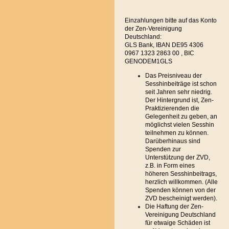
Einzahlungen bitte auf das Konto
der Zen-Vereinigung
Deutschland:
GLS Bank, IBAN DE95 4306
0967 1323 2863 00 , BIC
GENODEM1GLS
Das Preisniveau der
Sesshinbeiträge ist schon
seit Jahren sehr niedrig.
Der Hintergrund ist, Zen-
Praktizierenden die
Gelegenheit zu geben, an
möglichst vielen Sesshin
teilnehmen zu können.
Darüberhinaus sind
Spenden zur
Unterstützung der ZVD,
z.B. in Form eines
höheren Sesshinbeitrags,
herzlich willkommen. (Alle
Spenden können von der
ZVD bescheinigt werden).
Die Haftung der Zen-
Vereinigung Deutschland
für etwaige Schäden ist