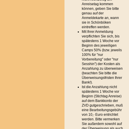
Anreisetag kommen
können, geben Sie bitte
genau auf der
Anmeldekarte an, wann
sie in Schönböken
eintreffen werden.
Mit Ihrer Anmeldung
verpflichten Sie sich, bis
spätestens 1 Woche vor
Beginn des jeweiligen
Camps 50% (bzw. jeweils
100% für "nur
Vorbereitung" oder "nur
Sesshin") der Kosten als
Anzahlung zu überweisen
(beachten Sie bitte die
Überweisungsfristen Ihrer
Bank!).
Ist die Anzahlung nicht
spätestens 1 Woche vor
Beginn (Stichtag Anreise)
auf dem Bankkonto der
ZVD gutgeschrieben, muß
eine Bearbeitungsgebühr
von 10,- Euro entrichtet
werden. Bitte vermerken
Sie außerdem sowohl auf
der Überweisung als auch