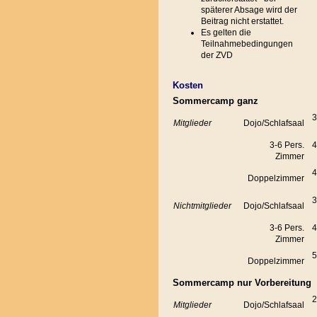
späterer Absage wird der
Beitrag nicht erstattet.
Es gelten die
Teilnahmebedingungen
der ZVD
Kosten
Sommercamp ganz
3
Mitglieder
Dojo/Schlafsaal
3-6 Pers.
4
Zimmer
4
Doppelzimmer
3
Nichtmitglieder
Dojo/Schlafsaal
3-6 Pers.
4
Zimmer
5
Doppelzimmer
Sommercamp nur Vorbereitung
2
Mitglieder
Dojo/Schlafsaal