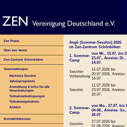
Zen Praxis
Angô (Sommer-Sesshin) 2026
im Zen-Zentrum Schönböken
Über den Verein
von Mi., 15.07. bis D
1. Sommer-
23.07., Anreise: Di.,
Zen-Zentrum Schönböken
Camp
14.07.
Veranstaltungen
15.07.2026 bis
Sesshin-
20.07.2026, Anreise: 
Nächstes Sesshin
Vorbereitung:
14.07.
Jahresprogramm
21.07.2026 bis
Anmeldung & Infos für alle
Sesshin:
23.07.2026, Anreise:
Veranstaltungen
20.07.
Teilnahmebedingungen
Teilnahmegebühren
von Mo., 27.07. bis D
Anfahrt
2. Sommer-
04.08., Anreise: So.,
Camp
26.07.
Kontakt/Adressen
27.07.2026 bis
Sesshin-
01.08.2026, Anreise: 