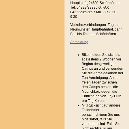
Hauptstr. 1, 24601 Schönböken
Tel. 04323/93936-0, FAX
04323/9693897 Mo. - Fr. 8.30 -
9.30
Verkehrsverbindungen: Zug bis
Neumünster Hauptbahnhof, dann
Bus bis Torhaus Schönböken.
Anmeldung
Bitte melden Sie sich bis
spätestens 2 Wochen vor
Beginn des jeweiligen
Camps an und verwenden
Sie die Anmeldekarten der
Zen-Vereinigung. An den
freien Tagen zwischen
den Camps besteht die
Möglichkeit, gegen die
Entrichtung von 17,- Euro
pro Tag Kosten
Mit Rücksicht auf andere
Teilnehmer
benachrichtigen Sie uns
bitte sofort, falls Sie
verhindert sind. Falls Sie
nicht rechtzeitig am