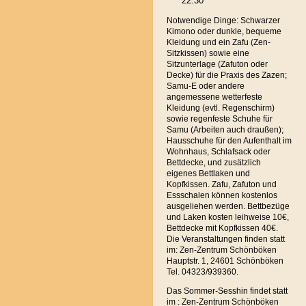
22.30
Notwendige Dinge: Schwarzer
Kimono oder dunkle, bequeme
Kleidung und ein Zafu (Zen-
Sitzkissen) sowie eine
Sitzunterlage (Zafuton oder
Decke) für die Praxis des Zazen;
Samu-E oder andere
angemessene wetterfeste
Kleidung (evtl. Regenschirm)
sowie regenfeste Schuhe für
Samu (Arbeiten auch draußen);
Hausschuhe für den Aufenthalt im
Wohnhaus, Schlafsack oder
Bettdecke, und zusätzlich
eigenes Bettlaken und
Kopfkissen. Zafu, Zafuton und
Essschalen können kostenlos
ausgeliehen werden. Bettbezüge
und Laken kosten leihweise 10€,
Bettdecke mit Kopfkissen 40€.
Die Veranstaltungen finden statt
im: Zen-Zentrum Schönböken
Hauptstr. 1, 24601 Schönböken
Tel. 04323/939360.
Das Sommer-Sesshin findet statt
im : Zen-Zentrum Schönböken