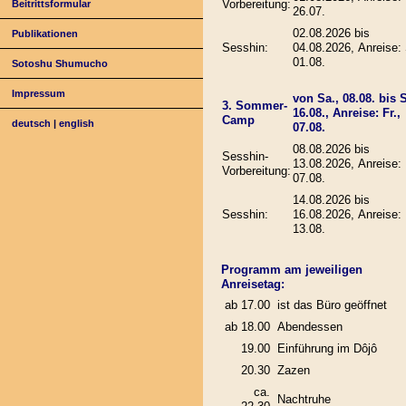
Vorbereitung:
Beitrittsformular
26.07.
02.08.2026 bis
Publikationen
Sesshin:
04.08.2026, Anreise: 
01.08.
Sotoshu Shumucho
Impressum
von Sa., 08.08. bis 
3. Sommer-
16.08., Anreise: Fr.,
Camp
deutsch
|
english
07.08.
08.08.2026 bis
Sesshin-
13.08.2026, Anreise: 
Vorbereitung:
07.08.
14.08.2026 bis
Sesshin:
16.08.2026, Anreise: 
13.08.
Programm am jeweiligen
Anreisetag:
ab 17.00
ist das Büro geöffnet
ab 18.00
Abendessen
19.00
Einführung im Dôjô
20.30
Zazen
ca.
Nachtruhe