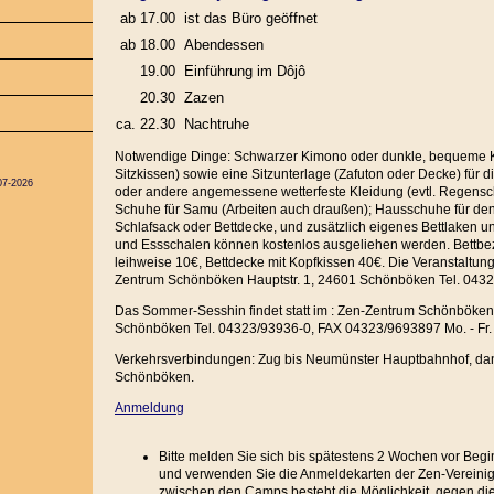
ab 17.00
ist das Büro geöffnet
ab 18.00
Abendessen
19.00
Einführung im Dôjô
20.30
Zazen
ca. 22.30
Nachtruhe
Notwendige Dinge: Schwarzer Kimono oder dunkle, bequeme Kl
Sitzkissen) sowie eine Sitzunterlage (Zafuton oder Decke) für 
07-2026
oder andere angemessene wetterfeste Kleidung (evtl. Regensc
Schuhe für Samu (Arbeiten auch draußen); Hausschuhe für de
Schlafsack oder Bettdecke, und zusätzlich eigenes Bettlaken un
und Essschalen können kostenlos ausgeliehen werden. Bettb
leihweise 10€, Bettdecke mit Kopfkissen 40€. Die Veranstaltunge
Zentrum Schönböken Hauptstr. 1, 24601 Schönböken Tel. 043
Das Sommer-Sesshin findet statt im : Zen-Zentrum Schönböken 
Schönböken Tel. 04323/93936-0, FAX 04323/9693897 Mo. - Fr. 
Verkehrsverbindungen: Zug bis Neumünster Hauptbahnhof, da
Schönböken.
Anmeldung
Bitte melden Sie sich bis spätestens 2 Wochen vor Beg
und verwenden Sie die Anmeldekarten der Zen-Vereinig
zwischen den Camps besteht die Möglichkeit, gegen die