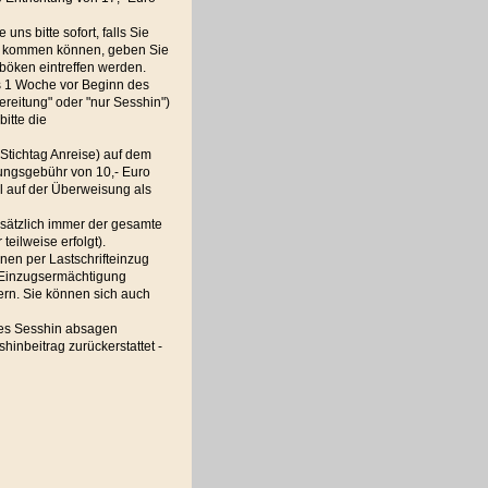
ns bitte sofort, falls Sie
etag kommen können, geben Sie
böken eintreffen werden.
ns 1 Woche vor Beginn des
reitung" oder "nur Sesshin")
itte die
(Stichtag Anreise) auf dem
ungsgebühr von 10,- Euro
l auf der Überweisung als
dsätzlich immer der gesamte
eilweise erfolgt).
nen per Lastschrifteinzug
 Einzugsermächtigung
ern. Sie können sich auch
des Sesshin absagen
hinbeitrag zurückerstattet -