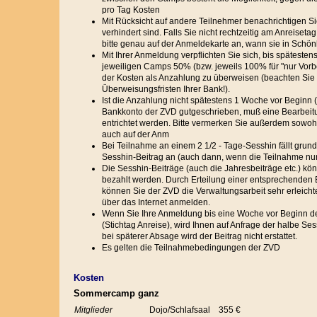
pro Tag Kosten
Mit Rücksicht auf andere Teilnehmer benachrichtigen Sie u
verhindert sind. Falls Sie nicht rechtzeitig am Anreis
bitte genau auf der Anmeldekarte an, wann sie in Schön
Mit Ihrer Anmeldung verpflichten Sie sich, bis späteste
jeweiligen Camps 50% (bzw. jeweils 100% für "nur Vorbe
der Kosten als Anzahlung zu überweisen (beachten Sie b
Überweisungsfristen Ihrer Bank!).
Ist die Anzahlung nicht spätestens 1 Woche vor Beginn 
Bankkonto der ZVD gutgeschrieben, muß eine Bearbeit
entrichtet werden. Bitte vermerken Sie außerdem sowoh
auch auf der Anm
Bei Teilnahme an einem 2 1/2 - Tage-Sesshin fällt grun
Sesshin-Beitrag an (auch dann, wenn die Teilnahme nur t
Die Sesshin-Beiträge (auch die Jahresbeiträge etc.) kön
bezahlt werden. Durch Erteilung einer entsprechenden
können Sie der ZVD die Verwaltungsarbeit sehr erleicht
über das Internet anmelden.
Wenn Sie Ihre Anmeldung bis eine Woche vor Beginn 
(Stichtag Anreise), wird Ihnen auf Anfrage der halbe Sess
bei späterer Absage wird der Beitrag nicht erstattet.
Es gelten die Teilnahmebedingungen der ZVD
Kosten
Sommercamp ganz
Mitglieder
Dojo/Schlafsaal
355 €