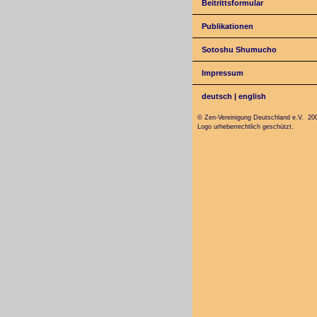
Beitrittsformular
Publikationen
Sotoshu Shumucho
Impressum
deutsch
|
english
© Zen-Vereinigung Deutschland e.V. 20
Logo urheberrechtlich geschützt.