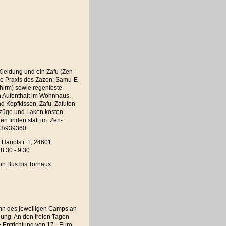
eidung und ein Zafu (Zen-
die Praxis des Zazen; Samu-E
hirm) sowie regenfeste
n Aufenthalt im Wohnhaus,
d Kopfkissen. Zafu, Zafuton
ezüge und Laken kosten
n finden statt im: Zen-
23/939360.
Hauptstr. 1, 24601
8.30 - 9.30
nn Bus bis Torhaus
inn des jeweiligen Camps an
ung. An den freien Tagen
 Entrichtung von 17,- Euro