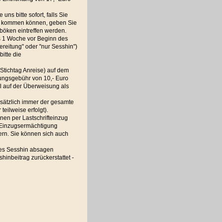
ns bitte sofort, falls Sie
etag kommen können, geben Sie
böken eintreffen werden.
ns 1 Woche vor Beginn des
reitung" oder "nur Sesshin")
itte die
(Stichtag Anreise) auf dem
ungsgebühr von 10,- Euro
l auf der Überweisung als
dsätzlich immer der gesamte
eilweise erfolgt).
nen per Lastschrifteinzug
 Einzugsermächtigung
ern. Sie können sich auch
des Sesshin absagen
hinbeitrag zurückerstattet -