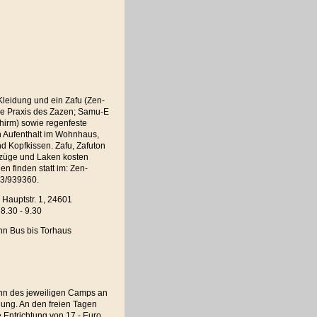
eidung und ein Zafu (Zen-
die Praxis des Zazen; Samu-E
hirm) sowie regenfeste
n Aufenthalt im Wohnhaus,
d Kopfkissen. Zafu, Zafuton
ezüge und Laken kosten
n finden statt im: Zen-
23/939360.
Hauptstr. 1, 24601
8.30 - 9.30
nn Bus bis Torhaus
inn des jeweiligen Camps an
ung. An den freien Tagen
 Entrichtung von 17,- Euro