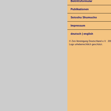
Beitrittsformular
Publikationen
Sotoshu Shumucho
Impressum
deutsch
|
english
© Zen-Vereinigung Deutschland e.V. 20
Logo urheberrechtlich geschützt.