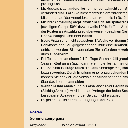
pro Tag Kosten
Mit Rücksicht auf andere Teilnehmer benachrichtigen Sie u
verhindert sind. Falls Sie nicht rechtzeitig am Anreis
bitte genau auf der Anmeldekarte an, wann sie in Schön
Mit Ihrer Anmeldung verpflichten Sie sich, bis späteste
jeweiligen Camps 50% (bzw. jeweils 100% für "nur Vorbe
der Kosten als Anzahlung zu überweisen (beachten Sie b
Überweisungsfristen Ihrer Bank!).
Ist die Anzahlung nicht spätestens 1 Woche vor Beginn 
Bankkonto der ZVD gutgeschrieben, muß eine Bearbeit
entrichtet werden. Bitte vermerken Sie außerdem sowoh
auch auf der Anm
Bei Teilnahme an einem 2 1/2 - Tage-Sesshin fällt grun
Sesshin-Beitrag an (auch dann, wenn die Teilnahme nur t
Die Sesshin-Beiträge (auch die Jahresbeiträge etc.) kön
bezahlt werden. Durch Erteilung einer entsprechenden
können Sie der ZVD die Verwaltungsarbeit sehr erleicht
über das Internet anmelden.
Wenn Sie Ihre Anmeldung bis eine Woche vor Beginn 
(Stichtag Anreise), wird Ihnen auf Anfrage der halbe Sess
bei späterer Absage wird der Beitrag nicht erstattet.
Es gelten die Teilnahmebedingungen der ZVD
Kosten
Sommercamp ganz
Mitglieder
Dojo/Schlafsaal
355 €