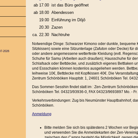
ab 17.00
ist das Büro geöffnet
ab 18.00
Abendessen
19.00
Einführung im Dôjô
20.30
Zazen
ca. 22.30
Nachtruhe
Notwendige Dinge: Schwarzer Kimono oder dunkle, bequeme Kl
Sitzkissen) sowie eine Sitzunterlage (Zafuton oder Decke) für 
07-2026
oder andere angemessene wetterfeste Kleidung (evtl. Regensc
Schuhe für Samu (Arbeiten auch draußen); Hausschuhe für de
Schlafsack oder Bettdecke, und zusätzlich eigenes Bettlaken un
und Essschalen können kostenlos ausgeliehen werden. Bettb
leihweise 10€, Bettdecke mit Kopfkissen 40€. Die Veranstaltunge
Zentrum Schönböken Hauptstr. 1, 24601 Schönböken Tel. 043
Das Sommer-Sesshin findet statt im : Zen-Zentrum Schönböken 
Schönböken Tel. 04323/93936-0, FAX 04323/9693897 Mo. - Fr. 
Verkehrsverbindungen: Zug bis Neumünster Hauptbahnhof, da
Schönböken.
Anmeldung
Bitte melden Sie sich bis spätestens 2 Wochen vor Beg
und verwenden Sie die Anmeldekarten der Zen-Vereinig
zwischen den Camps besteht die Möglichkeit, gegen die