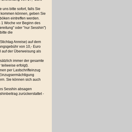
ns bitte sofort, falls Sie
etag kommen können, geben Sie
böken eintreffen werden.
ns 1 Woche vor Beginn des
reitung" oder "nur Sesshin")
itte die
(Stichtag Anreise) auf dem
ungsgebühr von 10,- Euro
l auf der Überweisung als
dsätzlich immer der gesamte
eilweise erfolgt).
nen per Lastschrifteinzug
 Einzugsermächtigung
ern. Sie können sich auch
des Sesshin absagen
hinbeitrag zurückerstattet -