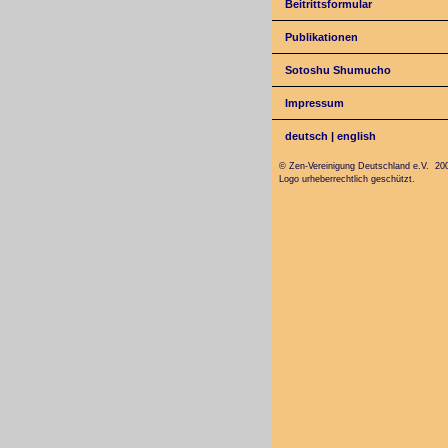
Beitrittsformular
Publikationen
Sotoshu Shumucho
Impressum
deutsch
|
english
© Zen-Vereinigung Deutschland e.V. 20
Logo urheberrechtlich geschützt.