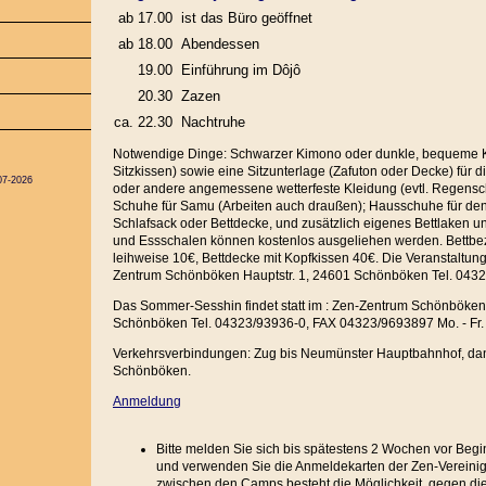
ab 17.00
ist das Büro geöffnet
ab 18.00
Abendessen
19.00
Einführung im Dôjô
20.30
Zazen
ca. 22.30
Nachtruhe
Notwendige Dinge: Schwarzer Kimono oder dunkle, bequeme Kl
Sitzkissen) sowie eine Sitzunterlage (Zafuton oder Decke) für 
07-2026
oder andere angemessene wetterfeste Kleidung (evtl. Regensc
Schuhe für Samu (Arbeiten auch draußen); Hausschuhe für de
Schlafsack oder Bettdecke, und zusätzlich eigenes Bettlaken un
und Essschalen können kostenlos ausgeliehen werden. Bettb
leihweise 10€, Bettdecke mit Kopfkissen 40€. Die Veranstaltunge
Zentrum Schönböken Hauptstr. 1, 24601 Schönböken Tel. 043
Das Sommer-Sesshin findet statt im : Zen-Zentrum Schönböken 
Schönböken Tel. 04323/93936-0, FAX 04323/9693897 Mo. - Fr. 
Verkehrsverbindungen: Zug bis Neumünster Hauptbahnhof, da
Schönböken.
Anmeldung
Bitte melden Sie sich bis spätestens 2 Wochen vor Beg
und verwenden Sie die Anmeldekarten der Zen-Vereinig
zwischen den Camps besteht die Möglichkeit, gegen die