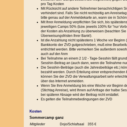
pro Tag Kosten
Mit Rücksicht auf andere Teilnehmer benachrichtigen Sie u
verhindert sind. Falls Sie nicht rechtzeitig am Anreis
bitte genau auf der Anmeldekarte an, wann sie in Schön
Mit Ihrer Anmeldung verpflichten Sie sich, bis späteste
jeweiligen Camps 50% (bzw. jeweils 100% für "nur Vorbe
der Kosten als Anzahlung zu überweisen (beachten Sie b
Überweisungsfristen Ihrer Bank!).
Ist die Anzahlung nicht spätestens 1 Woche vor Beginn 
Bankkonto der ZVD gutgeschrieben, muß eine Bearbeit
entrichtet werden. Bitte vermerken Sie außerdem sowoh
auch auf der Anm
Bei Teilnahme an einem 2 1/2 - Tage-Sesshin fällt grun
Sesshin-Beitrag an (auch dann, wenn die Teilnahme nur t
Die Sesshin-Beiträge (auch die Jahresbeiträge etc.) kön
bezahlt werden. Durch Erteilung einer entsprechenden
können Sie der ZVD die Verwaltungsarbeit sehr erleicht
über das Internet anmelden.
Wenn Sie Ihre Anmeldung bis eine Woche vor Beginn 
(Stichtag Anreise), wird Ihnen auf Anfrage der halbe Sess
bei späterer Absage wird der Beitrag nicht erstattet.
Es gelten die Teilnahmebedingungen der ZVD
Kosten
Sommercamp ganz
Mitglieder
Dojo/Schlafsaal
355 €