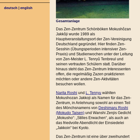
deutsch
|
english
Gesamtanlage
Das Zen-Zentrum Schönböken Mokushôzan
Jakkôji wurde 1989 als
Hauptveranstaltungsort der Zen-Vereinigung
Deutschland gegründet. Hier finden Zen-
Sesshin (Übungsperioden intensiver Zen-
Praxis) und Studienwochen unter der Leitung
von Zen-Meister L. Tenryû Tenbreul und
seinen vertrauten Schülern statt. Darüber
hinaus steht das Zen-Zentrum Interessenten
offen, die regelmäßig Zazen praktizieren
möchten oder andere Zen-Aktivitäten
besuchen wollen.
Narita Roshi
und
L. Tenryu
wählten
Mokushozan Jakkoji als Namen für das Zen-
Zentrum, in Anlehnung sowohl an einen Teil
des Mönchsnamens von
Deshimaru Roshi
(Mokudo Taisen)
und Wanshi Zenjis Gedicht
„Mokusho“: „Stilles Erwachen“, als auch an
das friedvolle Abendlicht der Einsiedelei
„Jakkoin“ bei Kyoto.
Das Zen-Zentrum ist eine über zweihundert