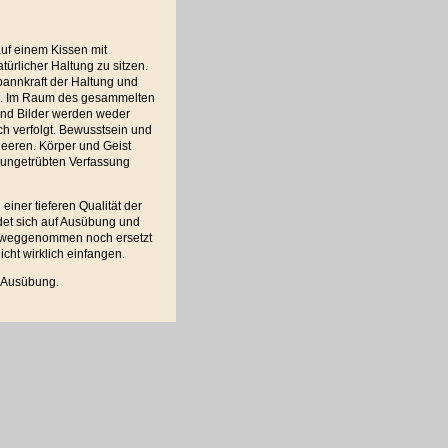
auf einem Kissen mit
türlicher Haltung zu sitzen.
pannkraft der Haltung und
rt. Im Raum des gesammelten
nd Bilder werden weder
ch verfolgt. Bewusstsein und
eeren. Körper und Geist
, ungetrübten Verfassung
einer tieferen Qualität der
ndet sich auf Ausübung und
rweggenommen noch ersetzt
cht wirklich einfangen.
h Ausübung.