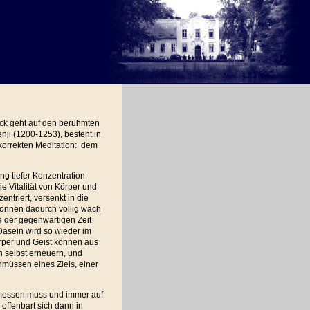
ück geht auf den berühmten
ji (1200-1253), besteht in
korrekten Meditation: dem
ung tiefer Konzentration
die Vitalität von Körper und
entriert, versenkt in die
können dadurch völlig wach
lle der gegenwärtigen Zeit
 Dasein wird so wieder im
rper und Geist können aus
h selbst erneuern, und
müssen eines Ziels, einer
 messen muss und immer auf
offenbart sich dann in