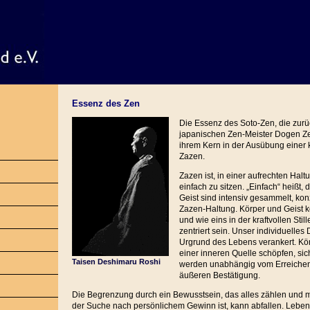
Essenz des Zen
Die Essenz des Soto-Zen, die zur
japanischen Zen-Meister Dogen Zen
ihrem Kern in der Ausübung einer 
Zazen.
Zazen ist, in einer aufrechten Halt
einfach zu sitzen. „Einfach“ heißt, 
Geist sind intensiv gesammelt, konz
Zazen-Haltung. Körper und Geist 
und wie eins in der kraftvollen Sti
zentriert sein. Unser individuelles
Urgrund des Lebens verankert. Kö
einer inneren Quelle schöpfen, sic
Taisen Deshimaru Roshi
werden unabhängig vom Erreichen
äußeren Bestätigung.
Die Begrenzung durch ein Bewusstsein, das alles zählen und
der Suche nach persönlichem Gewinn ist, kann abfallen. Leben 