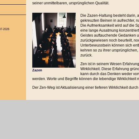
seiner unmittelbaren, ursprünglichen Qualität.
Die Zazen-Haltung besteht darin, 
gekreuzten Beinen in aufrechter, na
Die Aufmerksamkeit wird auf die S
07-2026
eine lange Ausatmung konzentrie
Geistes auftauchende Gedanken u
zurückgewiesen noch beurteilt, no
Unterbewusstsein können sich entl
kehren so zu ihrer ursprünglichen
zurück.
Zen ist in seinem Wesen Erfahrung 
Wirklichkeit. Diese Erfahrung grü
Zazen
kann durch das Denken weder vo
werden. Worte und Begriffe können die lebendige Wirklichkeit ni
Der Zen-Weg ist Aktualisierung einer tieferen Wirklichkeit durc