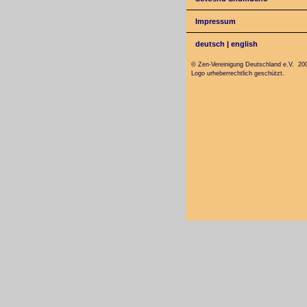
Impressum
deutsch
|
english
© Zen-Vereinigung Deutschland e.V. 20
Logo urheberrechtlich geschützt.