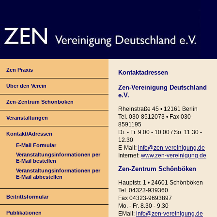
Zen Praxis
Kontaktadressen
Über den Verein
Zen-Vereinigung Deutschland
e.V.
Zen-Zentrum Schönböken
Rheinstraße 45 • 12161 Berlin
Tel. 030-8512073 • Fax 030-
Veranstaltungen
8591195
Di. - Fr. 9.00 - 10.00 / So. 11.30 -
Kontakt/Adressen
12.30
E-Mail Formular
E-Mail:
info@zen-vereinigung.de
Veranstaltungsinformationen per
Internet:
www.zen-vereinigung.de
E-Mail bestellen
Zen-Zentrum Schönböken
Veranstaltungsinformationen per
E-Mail abbestellen
Hauptstr. 1 • 24601 Schönböken
Tel. 04323-939360
Beitrittsformular
Fax 04323-9693897
Mo. - Fr. 8.30 - 9.30
Publikationen
EMail:
info@zen-vereinigung.de