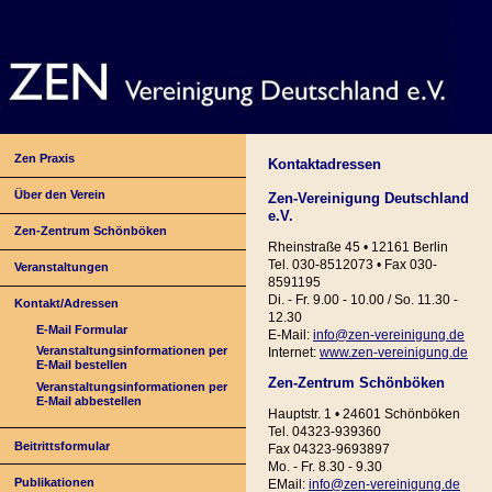
Zen Praxis
Kontaktadressen
Über den Verein
Zen-Vereinigung Deutschland
e.V.
Zen-Zentrum Schönböken
Rheinstraße 45 • 12161 Berlin
Tel. 030-8512073 • Fax 030-
Veranstaltungen
8591195
Di. - Fr. 9.00 - 10.00 / So. 11.30 -
Kontakt/Adressen
12.30
E-Mail Formular
E-Mail:
info@zen-vereinigung.de
Veranstaltungsinformationen per
Internet:
www.zen-vereinigung.de
E-Mail bestellen
Zen-Zentrum Schönböken
Veranstaltungsinformationen per
E-Mail abbestellen
Hauptstr. 1 • 24601 Schönböken
Tel. 04323-939360
Beitrittsformular
Fax 04323-9693897
Mo. - Fr. 8.30 - 9.30
Publikationen
EMail:
info@zen-vereinigung.de